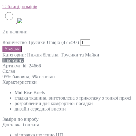
Таблиці розмірів
2 в наличии
Количество Трусики Uniqlo (475497)
У кошик
Категории:
Нижня білизна
,
Трусики та Майки
В корзину
Артикул:
id_24666
Склад
95% бавовна, 5% еластан
Характеристики
Mid Rise Briefs
гладка тканина, виготовлена ​​з трикотажу з тонкої пряжі
розроблений для комфортної посадки
дизайн середньої висоти
Замiри по виробу
Доставка і оплата
відправка щоденно НП