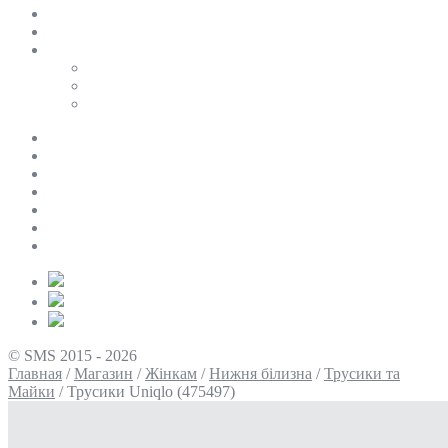
SALE
ПЕРСОНАЛЬНИЙ БАЙЄР
Таблиці розмірів
Uniqlo
COS
Victoria’s Secret
Про нас
Доставка та оплата
Умови повернення
Контакти
Політика конфіденційності
Умови використання
Блог
© SMS 2015 - 2026
Главная
/
Магазин
/
Жінкам
/
Нижня білизна
/
Трусики та
Майки
/
Трусики Uniqlo (475497)