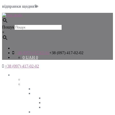
відправки щодня💫
Пошук
×
+38 (097) 417-02-02
+38 (097) 417-02-02
0
UAH
0
+38 (097) 417-02-02
Жінкам
Дивитись все
Верхній одяг
Дивитись все
Куртки
ВЕСНА
ЗИМА
ОСІНЬ
Піджаки та жакети