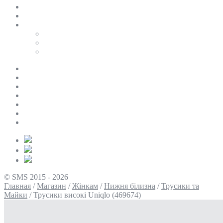
SALE
ПЕРСОНАЛЬНИЙ БАЙЄР
Таблиці розмірів
Uniqlo
COS
Victoria’s Secret
Про нас
Доставка та оплата
Умови повернення
Контакти
Політика конфіденційності
Умови використання
Блог
© SMS 2015 - 2026
Главная
/
Магазин
/
Жінкам
/
Нижня білизна
/
Трусики та
Майки
/
Трусики високі Uniqlo (469674)