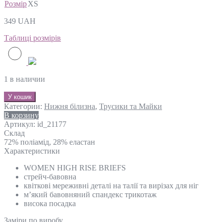
Розмір
XS
349
UAH
Таблиці розмірів
1 в наличии
У кошик
Категории:
Нижня білизна
,
Трусики та Майки
В корзину
Артикул:
id_21177
Склад
72% поліамід, 28% еластан
Характеристики
WOMEN HIGH RISE BRIEFS
стрейч-бавовна
квіткові мереживні деталі на талії та вирізах для ніг
м’який бавовняний спандекс трикотаж
висока посадка
Замiри по виробу