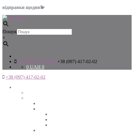
відправки щодня💫
Пошук
×
+38 (097) 417-02-02
+38 (097) 417-02-02
0
UAH
0
+38 (097) 417-02-02
Жінкам
Дивитись все
Верхній одяг
Дивитись все
Куртки
ВЕСНА
ЗИМА
ОСІНЬ
Піджаки та жакети