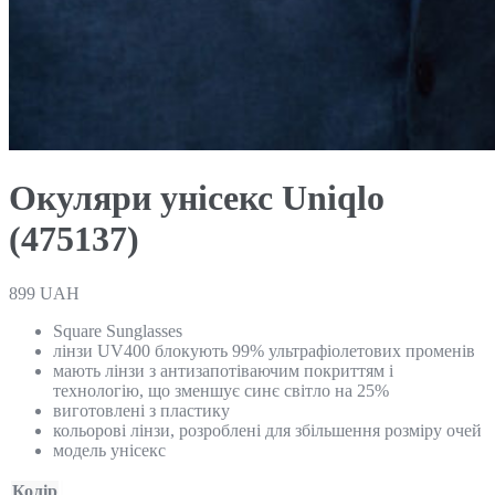
Окуляри унісекс Uniqlo
(475137)
899
UAH
Square Sunglasses
лінзи UV400 блокують 99% ультрафіолетових променів
мають лінзи з антизапотіваючим покриттям і
технологію, що зменшує синє світло на 25%
виготовлені з пластику
кольорові лінзи, розроблені для збільшення розміру очей
модель унісекс
Колір