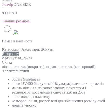
Розмір
ONE SIZE
899
UAH
Таблиці розмірів
Немає в наявності
Категории:
Аксесуари
,
Жінкам
В корзину
Артикул:
id_24741
Склад
лінзи: пластик (покриття); оправа: пластик (кольоровий)
Характеристики
Square Sunglasses
лінзи UV400 блокують 99% ультрафіолетових променів
мають лінзи з антизапотіваючим покриттям і
технологію, що зменшує синє світло на 25%
виготовлені з пластику
кольорові лінзи, розроблені для збільшення розміру очей
модель унісекс