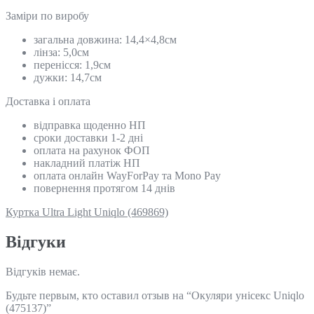
Замiри по виробу
загальна довжина: 14,4×4,8см
лінза: 5,0см
перенісся: 1,9см
дужки: 14,7см
Доставка і оплата
відправка щоденно НП
сроки доставки 1-2 дні
оплата на рахунок ФОП
накладний платіж НП
оплата онлайн WayForPay та Mono Pay
повернення протягом 14 днів
Куртка Ultra Light Uniqlo (469869)
Відгуки
Відгуків немає.
Будьте первым, кто оставил отзыв на “Окуляри унісекс Uniqlo
(475137)”