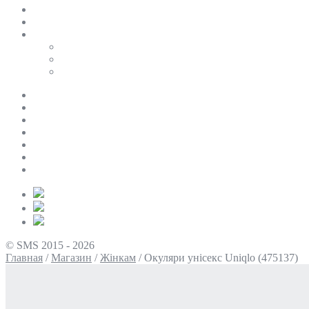
SALE
ПЕРСОНАЛЬНИЙ БАЙЄР
Таблиці розмірів
Uniqlo
COS
Victoria’s Secret
Про нас
Доставка та оплата
Умови повернення
Контакти
Політика конфіденційності
Умови використання
Блог
© SMS 2015 - 2026
Главная
/
Магазин
/
Жінкам
/
Окуляри унісекс Uniqlo (475137)