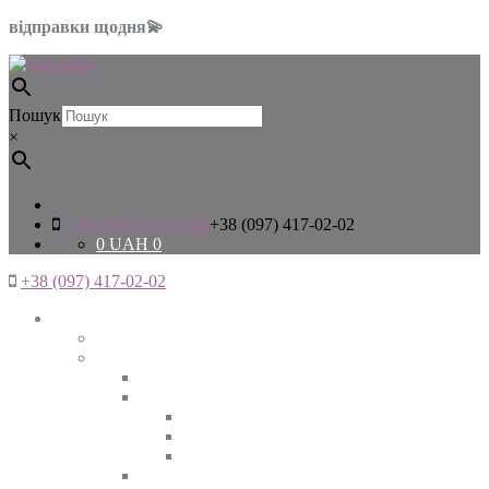
відправки щодня💫
Пошук
×
+38 (097) 417-02-02
+38 (097) 417-02-02
0
UAH
0
+38 (097) 417-02-02
Жінкам
Дивитись все
Верхній одяг
Дивитись все
Куртки
ВЕСНА
ЗИМА
ОСІНЬ
Піджаки та жакети