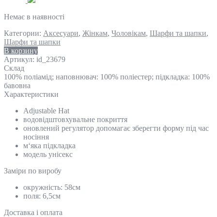
Немає в наявності
Категории:
Аксесуари
,
Жінкам
,
Чоловікам
,
Шарфи та шапки
,
Шарфи та шапки
В корзину
Артикул:
id_23679
Склад
100% поліамід; наповнювач: 100% поліестер; підкладка: 100%
бавовна
Характеристики
Adjustable Hat
водовідштовхувальне покриття
оновлений регулятор допомагає зберегти форму під час
носіння
м‘яка підкладка
модель унісекс
Замiри по виробу
окружність: 58см
поля: 6,5см
Доставка і оплата