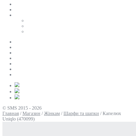
SALE
ПЕРСОНАЛЬНИЙ БАЙЄР
Таблиці розмірів
Uniqlo
COS
Victoria’s Secret
Про нас
Доставка та оплата
Умови повернення
Контакти
Політика конфіденційності
Умови використання
Блог
© SMS 2015 - 2026
Главная
/
Магазин
/
Жінкам
/
Шарфи та шапки
/
Капелюх
Uniqlo (470099)