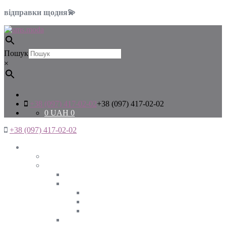
відправки щодня💫
Пошук
×
+38 (097) 417-02-02
+38 (097) 417-02-02
0
UAH
0
+38 (097) 417-02-02
Жінкам
Дивитись все
Верхній одяг
Дивитись все
Куртки
ВЕСНА
ЗИМА
ОСІНЬ
Піджаки та жакети