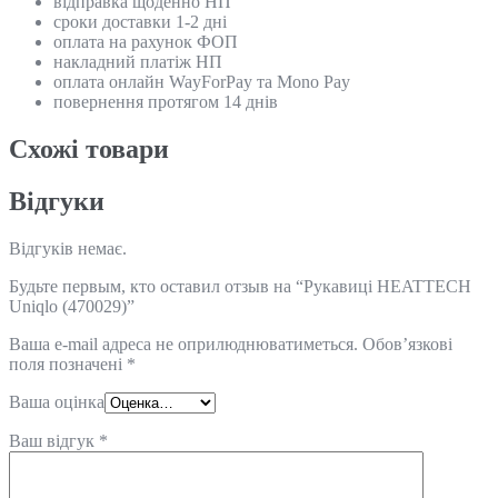
відправка щоденно НП
сроки доставки 1-2 дні
оплата на рахунок ФОП
накладний платіж НП
оплата онлайн WayForPay та Mono Pay
повернення протягом 14 днів
Схожi товари
Відгуки
Відгуків немає.
Будьте первым, кто оставил отзыв на “Рукавиці HEATTECH
Uniqlo (470029)”
Ваша e-mail адреса не оприлюднюватиметься.
Обов’язкові
поля позначені
*
Ваша оцінка
Ваш відгук
*