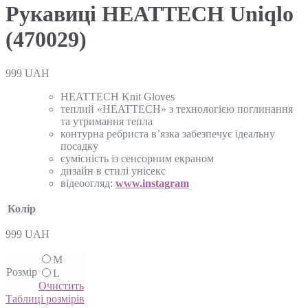
Рукавиці HEATTECH Uniqlo
(470029)
999
UAH
HEATTECH Knit Gloves
теплий «HEATTECH» з технологією поглинання
та утримання тепла
контурна ребриста в’язка забезпечує ідеальну
посадку
сумісність із сенсорним екраном
дизайн в стилі унісекс
відеоогляд:
www.instagram
Колір
999
UAH
M
Розмір
L
Очистить
Таблиці розмірів