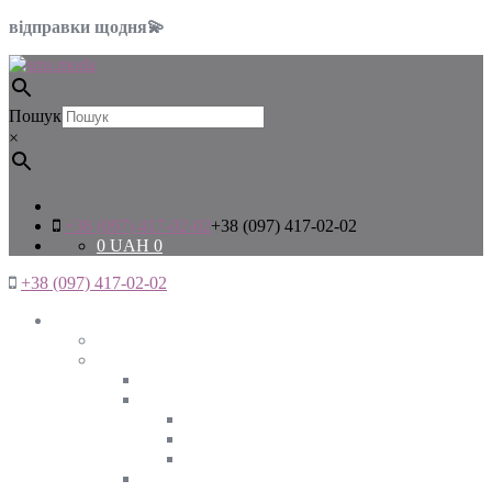
відправки щодня💫
Пошук
×
+38 (097) 417-02-02
+38 (097) 417-02-02
0
UAH
0
+38 (097) 417-02-02
Жінкам
Дивитись все
Верхній одяг
Дивитись все
Куртки
ВЕСНА
ЗИМА
ОСІНЬ
Піджаки та жакети