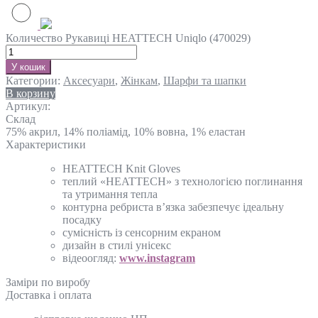
Количество Рукавиці HEATTECH Uniqlo (470029)
У кошик
Категории:
Аксесуари
,
Жінкам
,
Шарфи та шапки
В корзину
Артикул:
Склад
75% акрил, 14% поліамід, 10% вовна, 1% еластан
Характеристики
HEATTECH Knit Gloves
теплий «HEATTECH» з технологією поглинання
та утримання тепла
контурна ребриста в’язка забезпечує ідеальну
посадку
сумісність із сенсорним екраном
дизайн в стилі унісекс
відеоогляд:
www.instagram
Замiри по виробу
Доставка і оплата