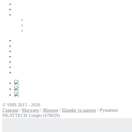
SALE
ПЕРСОНАЛЬНИЙ БАЙЄР
Таблиці розмірів
Uniqlo
COS
Victoria’s Secret
Про нас
Доставка та оплата
Умови повернення
Контакти
Політика конфіденційності
Умови використання
Блог
© SMS 2015 - 2026
Главная
/
Магазин
/
Жінкам
/
Шарфи та шапки
/
Рукавиці
HEATTECH Uniqlo (470029)