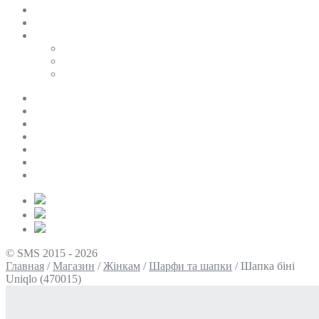
SALE
ПЕРСОНАЛЬНИЙ БАЙЄР
Таблиці розмірів
Uniqlo
COS
Victoria’s Secret
Про нас
Доставка та оплата
Умови повернення
Контакти
Політика конфіденційності
Умови використання
Блог
© SMS 2015 - 2026
Главная
/
Магазин
/
Жінкам
/
Шарфи та шапки
/
Шапка біні
Uniqlo (470015)