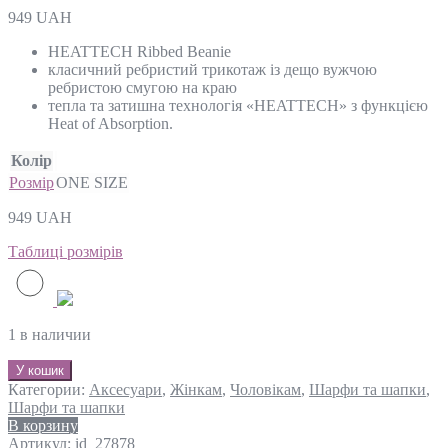
949
UAH
HEATTECH Ribbed Beanie
класичний ребристий трикотаж із дещо вужчою
ребристою смугою на краю
тепла та затишна технологія «HEATTECH» з функцією
Heat of Absorption.
Колір
Розмір
ONE SIZE
949
UAH
Таблиці розмірів
1 в наличии
У кошик
Категории:
Аксесуари
,
Жінкам
,
Чоловікам
,
Шарфи та шапки
,
Шарфи та шапки
В корзину
Артикул:
id_27878