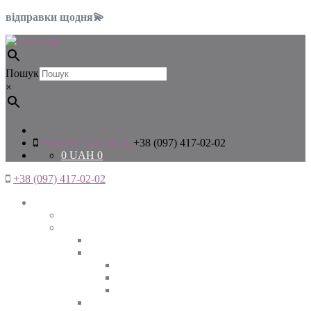
відправки щодня💫
Пошук
×
+38 (097) 417-02-02
+38 (097) 417-02-02
0
UAH
0
+38 (097) 417-02-02
Жінкам
Дивитись все
Верхній одяг
Дивитись все
Куртки
ВЕСНА
ЗИМА
ОСІНЬ
Піджаки та жакети