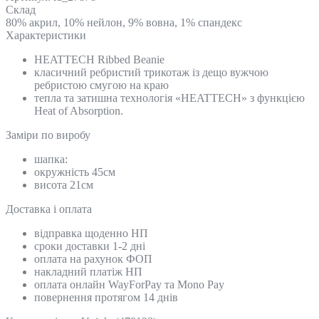
Склад
80% акрил, 10% нейлон, 9% вовна, 1% спандекс
Характеристики
HEATTECH Ribbed Beanie
класичний ребристий трикотаж із дещо вужчою
ребристою смугою на краю
тепла та затишна технологія «HEATTECH» з функцією
Heat of Absorption.
Замiри по виробу
шапка:
окружність 45см
висота 21см
Доставка і оплата
відправка щоденно НП
сроки доставки 1-2 дні
оплата на рахунок ФОП
накладний платіж НП
оплата онлайн WayForPay та Mono Pay
повернення протягом 14 днів