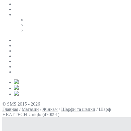
SALE
ПЕРСОНАЛЬНИЙ БАЙЄР
Таблиці розмірів
Uniqlo
COS
Victoria’s Secret
Про нас
Доставка та оплата
Умови повернення
Контакти
Політика конфіденційності
Умови використання
Блог
© SMS 2015 - 2026
Главная
/
Магазин
/
Жінкам
/
Шарфи та шапки
/
Шарф
HEATTECH Uniqlo (470091)