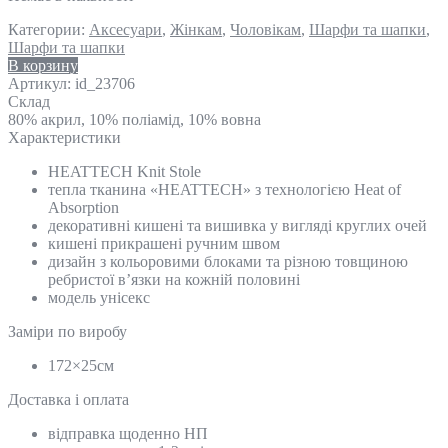
Категории:
Аксесуари
,
Жінкам
,
Чоловікам
,
Шарфи та шапки
,
Шарфи та шапки
В корзину
Артикул:
id_23706
Склад
80% акрил, 10% поліамід, 10% вовна
Характеристики
HEATTECH Knit Stole
тепла тканина «HEATTECH» з технологією Heat of
Absorption
декоративні кишені та вишивка у вигляді круглих очей
кишені прикрашені ручним швом
дизайн з кольоровими блоками та різною товщиною
ребристої в’язки на кожній половині
модель унісекс
Замiри по виробу
172×25см
Доставка і оплата
відправка щоденно НП