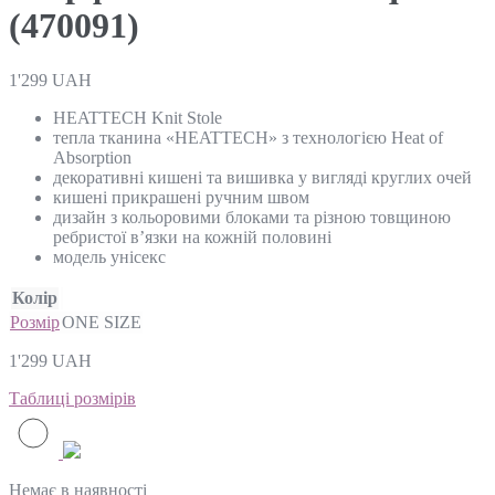
(470091)
1'299
UAH
HEATTECH Knit Stole
тепла тканина «HEATTECH» з технологією Heat of
Absorption
декоративні кишені та вишивка у вигляді круглих очей
кишені прикрашені ручним швом
дизайн з кольоровими блоками та різною товщиною
ребристої в’язки на кожній половині
модель унісекс
Колір
Розмір
ONE SIZE
1'299
UAH
Таблиці розмірів
Немає в наявності