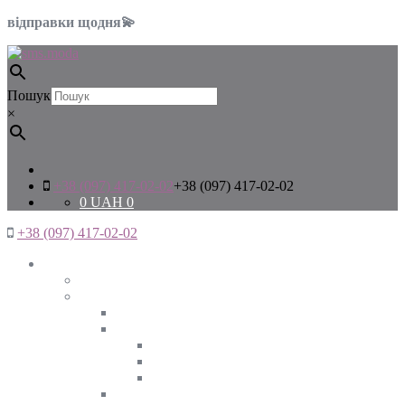
відправки щодня💫
Пошук
×
+38 (097) 417-02-02
+38 (097) 417-02-02
0
UAH
0
+38 (097) 417-02-02
Жінкам
Дивитись все
Верхній одяг
Дивитись все
Куртки
ВЕСНА
ЗИМА
ОСІНЬ
Піджаки та жакети