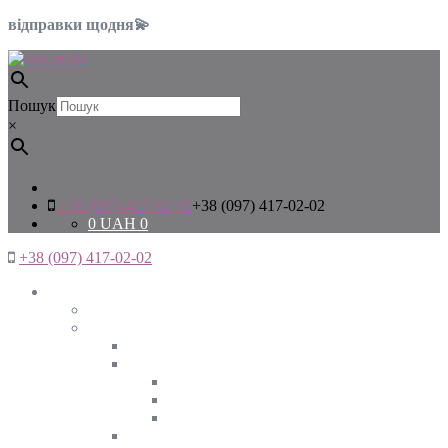
відправки щодня💫
Пошук
×
+38 (097) 417-02-02
+38 (097) 417-02-02
0
UAH
0
+38 (097) 417-02-02
Жінкам
Дивитись все
Верхній одяг
Дивитись все
Куртки
ВЕСНА
ЗИМА
ОСІНЬ
Піджаки та жакети