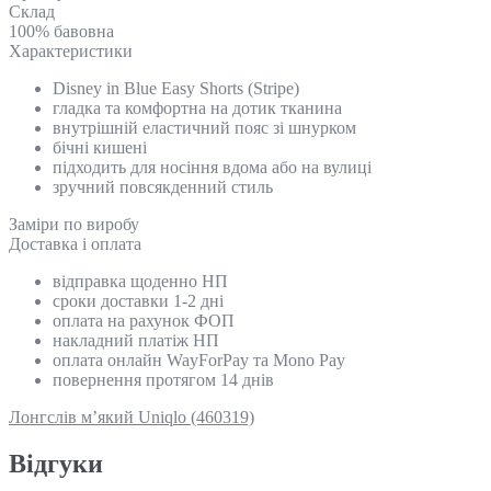
Склад
100% бавовна
Характеристики
Disney in Blue Easy Shorts (Stripe)
гладка та комфортна на дотик тканина
внутрішній еластичний пояс зі шнурком
бічні кишені
підходить для носіння вдома або на вулиці
зручний повсякденний стиль
Замiри по виробу
Доставка і оплата
відправка щоденно НП
сроки доставки 1-2 дні
оплата на рахунок ФОП
накладний платіж НП
оплата онлайн WayForPay та Mono Pay
повернення протягом 14 днів
Лонгслів м’який Uniqlo (460319)
Відгуки