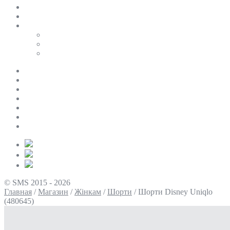
SALE
ПЕРСОНАЛЬНИЙ БАЙЄР
Таблиці розмірів
Uniqlo
COS
Victoria’s Secret
Про нас
Доставка та оплата
Умови повернення
Контакти
Політика конфіденційності
Умови використання
Блог
© SMS 2015 - 2026
Главная
/
Магазин
/
Жінкам
/
Шорти
/
Шорти Disneу Uniqlo
(480645)