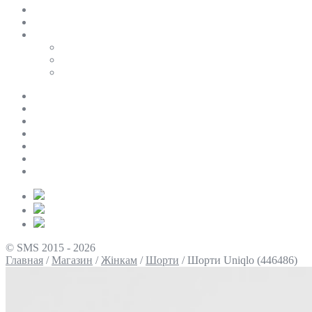
SALE
ПЕРСОНАЛЬНИЙ БАЙЄР
Таблиці розмірів
Uniqlo
COS
Victoria’s Secret
Про нас
Доставка та оплата
Умови повернення
Контакти
Політика конфіденційності
Умови використання
Блог
© SMS 2015 - 2026
Главная
/
Магазин
/
Жінкам
/
Шорти
/
Шорти Uniqlo (446486)