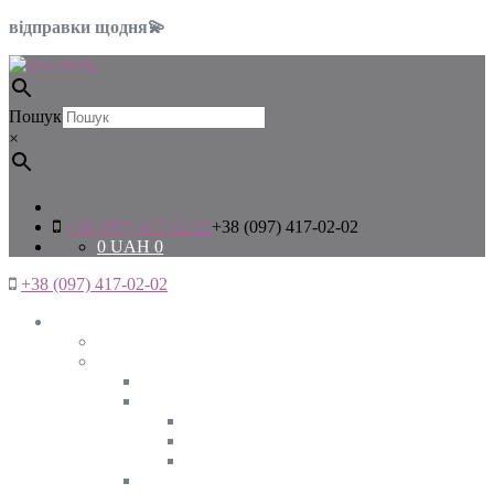
відправки щодня💫
Пошук
×
+38 (097) 417-02-02
+38 (097) 417-02-02
0
UAH
0
+38 (097) 417-02-02
Жінкам
Дивитись все
Верхній одяг
Дивитись все
Куртки
ВЕСНА
ЗИМА
ОСІНЬ
Піджаки та жакети