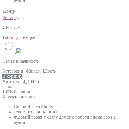
вулиці
Колір
Розмір
L
499
UAH
Таблиці розмірів
Немає в наявності
Категории:
Жінкам
,
Шорти
В корзину
Артикул:
id_13446
Склад
100% бавовна
Характеристики
Cotton Relaco Shorts
текстурована тканина
чудовий варіант одягу для сну, роботи вдома або на
вулиці