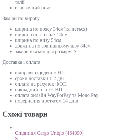
талії
еластичний пояс
Замiри по виробу
ширина по поясу 34см(тягнеться)
ширина по стегнах 50см
ширина по низу 54см
довжина по зовнішньому шву 84см
заміри вказані для розміру: S
Доставка і оплата
відправка щоденно НП
сроки доставки 1-2 дні
оплата на рахунок ФОП
накладний платіж НП
оплата онлайн WayForPay та Mono Pay
повернення протягом 14 днів
Схожi товари
Спідниця Cargo Uniqlo (464890)
S