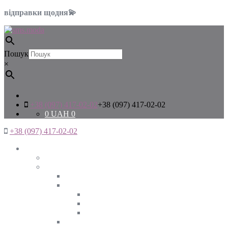
відправки щодня💫
Пошук
×
+38 (097) 417-02-02
+38 (097) 417-02-02
0
UAH
0
+38 (097) 417-02-02
Жінкам
Дивитись все
Верхній одяг
Дивитись все
Куртки
ВЕСНА
ЗИМА
ОСІНЬ
Піджаки та жакети