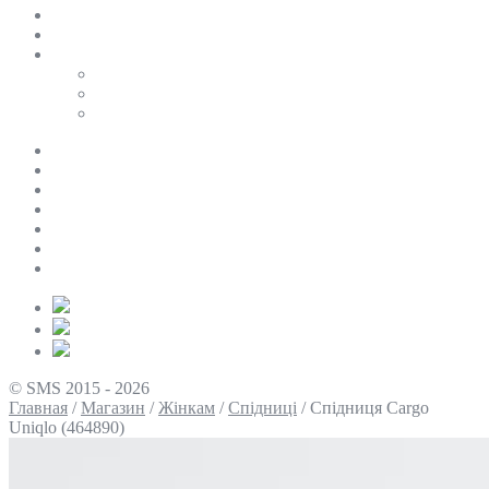
SALE
ПЕРСОНАЛЬНИЙ БАЙЄР
Таблиці розмірів
Uniqlo
COS
Victoria’s Secret
Про нас
Доставка та оплата
Умови повернення
Контакти
Політика конфіденційності
Умови використання
Блог
© SMS 2015 - 2026
Главная
/
Магазин
/
Жінкам
/
Спідниці
/
Спідниця Cargo
Uniqlo (464890)