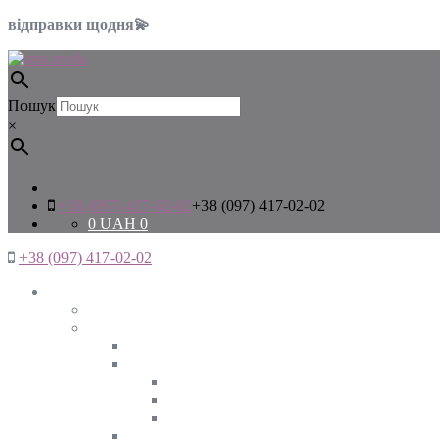
відправки щодня💫
Пошук
×
+38 (097) 417-02-02
+38 (097) 417-02-02
0
UAH
0
+38 (097) 417-02-02
Жінкам
Дивитись все
Верхній одяг
Дивитись все
Куртки
ВЕСНА
ЗИМА
ОСІНЬ
Піджаки та жакети