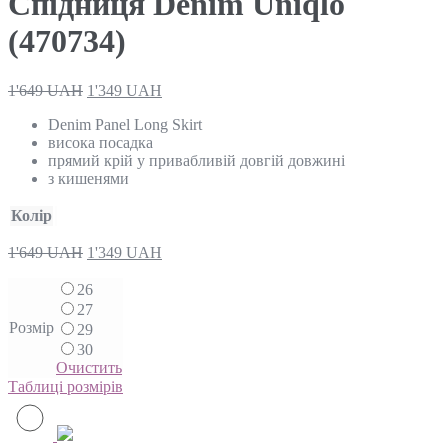
Спідниця Denim Uniqlo
(470734)
1'649
UAH
1'349
UAH
Denim Panel Long Skirt
висока посадка
прямий крій у привабливій довгій довжині
з кишенями
Колір
1'649
UAH
1'349
UAH
26
27
Розмір
29
30
Очистить
Таблиці розмірів