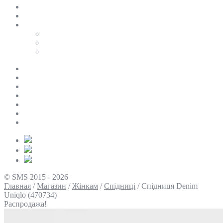
SALE
ПЕРСОНАЛЬНИЙ БАЙЄР
Таблиці розмірів
Uniqlo
COS
Victoria’s Secret
Про нас
Доставка та оплата
Умови повернення
Контакти
Політика конфіденційності
Умови використання
Блог
© SMS 2015 - 2026
Главная
/
Магазин
/
Жінкам
/
Спідниці
/
Спідниця Denim
Uniqlo (470734)
Распродажа!