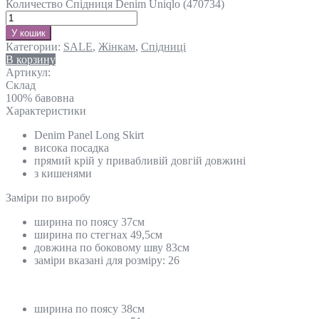
Количество Спідниця Denim Uniqlo (470734)
У кошик
Категории:
SALE
,
Жінкам
,
Спідниці
В корзину
Артикул:
Склад
100% бавовна
Характеристики
Denim Panel Long Skirt
висока посадка
прямий крій у привабливій довгій довжині
з кишенями
Замiри по виробу
ширина по поясу 37см
ширина по стегнах 49,5см
довжина по боковому шву 83см
заміри вказані для розміру: 26
ширина по поясу 38см