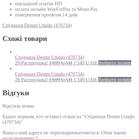
накладний платіж НП
оплата онлайн WayForPay та Mono Pay
повернення протягом 14 днів
Спідниця Denim Uniqlo (470734)
Схожi товари
Спідниця Denim Uniqlo (470734)
29
Распродажа!
1'699
UAH
1'349
UAH
Вибрати розмір
Спідниця Denim Uniqlo (470734)
28
Распродажа!
1'699
UAH
1'349
UAH
Вибрати розмір
Відгуки
Відгуків немає.
Будьте первым, кто оставил отзыв на “Спідниця Denim Uniqlo
(470734)”
Ваша e-mail адреса не оприлюднюватиметься.
Обов’язкові
поля позначені
*