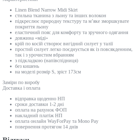
Linen Blend Narrow Midi Skirt
стильна тканина з льону та інших волокон
підкреслює природну текстуру та м’яке зморшкувате
покриття льону
еластичний пояс для комфорту та зручного одягання
довжина «міді»
крій по косій створює вигідний силует у талії
простий силует легко поєднується як із повсякденним,
так і з урочистим вбранням
з підкладкою (напівспідниця)
без кишень
на моделі розмір S, зріст 173см
Замiри по виробу
Доставка і оплата
відправка щоденно НП
сроки доставки 1-2 дні
оплата на рахунок ФОП
накладний платіж НП
оплата онлайн WayForPay та Mono Pay
повернення протягом 14 днів
Відгуки