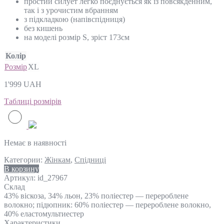
простий силует легко поєднується як із повсякденним,
так і з урочистим вбранням
з підкладкою (напівспідниця)
без кишень
на моделі розмір S, зріст 173см
Колір
Розмір
XL
1'999
UAH
Таблиці розмірів
Немає в наявності
Категории:
Жінкам
,
Спідниці
В корзину
Артикул:
id_27967
Склад
43% віскоза, 34% льон, 23% поліестер — перероблене
волокно; підюпник: 60% поліестер — перероблене волокно,
40% еластомультиестер
Характеристики