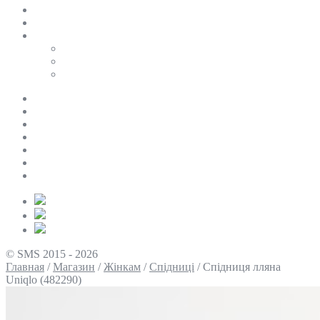
SALE
ПЕРСОНАЛЬНИЙ БАЙЄР
Таблиці розмірів
Uniqlo
COS
Victoria’s Secret
Про нас
Доставка та оплата
Умови повернення
Контакти
Політика конфіденційності
Умови використання
Блог
© SMS 2015 - 2026
Главная
/
Магазин
/
Жінкам
/
Спідниці
/
Спідниця лляна
Uniqlo (482290)