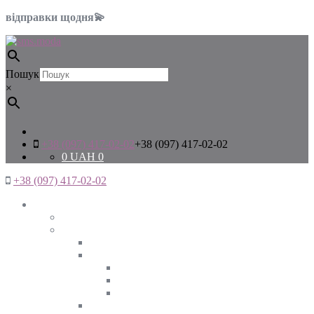
відправки щодня💫
Пошук
×
+38 (097) 417-02-02
+38 (097) 417-02-02
0
UAH
0
+38 (097) 417-02-02
Жінкам
Дивитись все
Верхній одяг
Дивитись все
Куртки
ВЕСНА
ЗИМА
ОСІНЬ
Піджаки та жакети