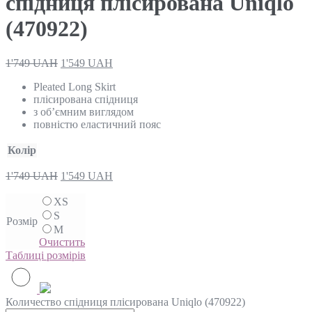
спідниця плісирована Uniqlo
(470922)
1'749
UAH
1'549
UAH
Pleated Long Skirt
плісирована спідниця
з об’ємним виглядом
повністю еластичний пояс
Колір
1'749
UAH
1'549
UAH
XS
S
Розмір
M
Очистить
Таблиці розмірів
Количество спідниця плісирована Uniqlo (470922)