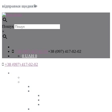
відправки щодня💫
Пошук
×
+38 (097) 417-02-02
+38 (097) 417-02-02
0
UAH
0
+38 (097) 417-02-02
Жінкам
Дивитись все
Верхній одяг
Дивитись все
Куртки
ВЕСНА
ЗИМА
ОСІНЬ
Піджаки та жакети