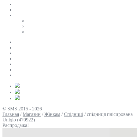
SALE
ПЕРСОНАЛЬНИЙ БАЙЄР
Таблиці розмірів
Uniqlo
COS
Victoria’s Secret
Про нас
Доставка та оплата
Умови повернення
Контакти
Політика конфіденційності
Умови використання
Блог
© SMS 2015 - 2026
Главная
/
Магазин
/
Жінкам
/
Спідниці
/
спідниця плісирована
Uniqlo (470922)
Распродажа!