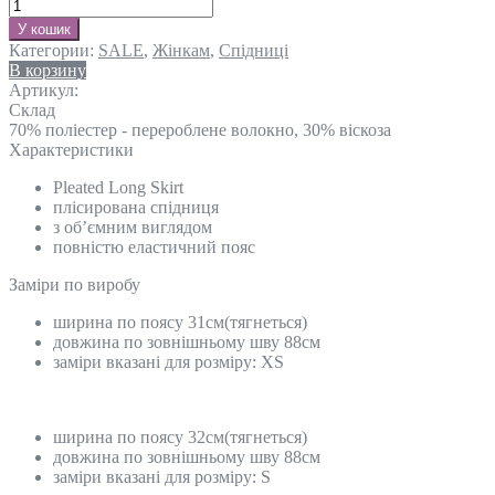
У кошик
Категории:
SALE
,
Жінкам
,
Спідниці
В корзину
Артикул:
Склад
70% поліестер - перероблене волокно, 30% віскоза
Характеристики
Pleated Long Skirt
плісирована спідниця
з об’ємним виглядом
повністю еластичний пояс
Замiри по виробу
ширина по поясу 31см(тягнеться)
довжина по зовнішньому шву 88см
заміри вказані для розміру: ХS
ширина по поясу 32см(тягнеться)
довжина по зовнішньому шву 88см
заміри вказані для розміру: S