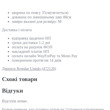
ширина по поясу 35см(тягнеться)
довжина по зовнішньому шву 88см
заміри вказані для розміру: M
Доставка і оплата
відправка щоденно НП
сроки доставки 1-2 дні
оплата на рахунок ФОП
накладний платіж НП
оплата онлайн WayForPay та Mono Pay
повернення протягом 14 днів
Джинси Regular Uniqlo (472120)
Схожi товари
Відгуки
Відгуків немає.
Будьте первым, кто оставил отзыв на “спідниця плісирована