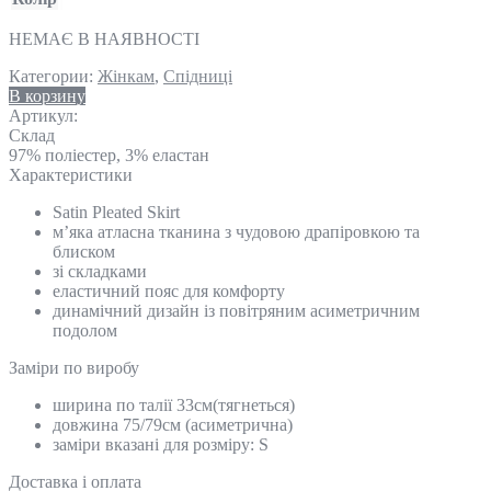
НЕМАЄ В НАЯВНОСТІ
Категории:
Жінкам
,
Спідниці
В корзину
Артикул:
Склад
97% поліестер, 3% еластан
Характеристики
Satin Pleated Skirt
м’яка атласна тканина з чудовою драпіровкою та
блиском
зі складками
еластичний пояс для комфорту
динамічний дизайн із повітряним асиметричним
подолом
Замiри по виробу
ширина по талії 33см(тягнеться)
довжина 75/79см (асиметрична)
заміри вказані для розміру: S
Доставка і оплата