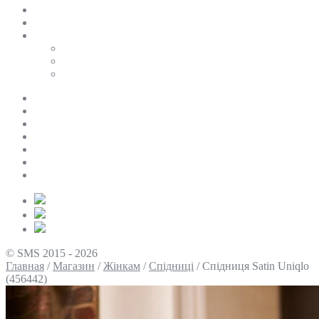
SALE
ПЕРСОНАЛЬНИЙ БАЙЄР
Таблиці розмірів
Uniqlo
COS
Victoria’s Secret
Про нас
Доставка та оплата
Умови повернення
Контакти
Політика конфіденційності
Умови використання
Блог
© SMS 2015 - 2026
Главная
/
Магазин
/
Жінкам
/
Спідниці
/
Спідниця Satin Uniqlo
(456442)