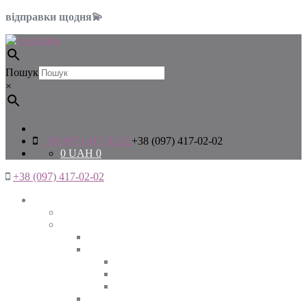
відправки щодня💫
Пошук
×
+38 (097) 417-02-02
+38 (097) 417-02-02
0
UAH
0
+38 (097) 417-02-02
Жінкам
Дивитись все
Верхній одяг
Дивитись все
Куртки
ВЕСНА
ЗИМА
ОСІНЬ
Піджаки та жакети