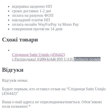
відправка щоденно НП
сроки доставки 1-2 дні
оплата на рахунок ФОП
накладний платіж НП
оплата онлайн WayForPay та Mono Pay
повернення протягом 14 днів
Схожi товари
Спідниця Satin Uniqlo (456442)
s
Распродажа!
1'299
UAH
899
UAH
Вибрати розмір
Відгуки
Відгуків немає.
Будьте первым, кто оставил отзыв на “Спідниця Satin Uniqlo
(456442)”
Ваша e-mail адреса не оприлюднюватиметься.
Обов’язкові
поля позначені
*