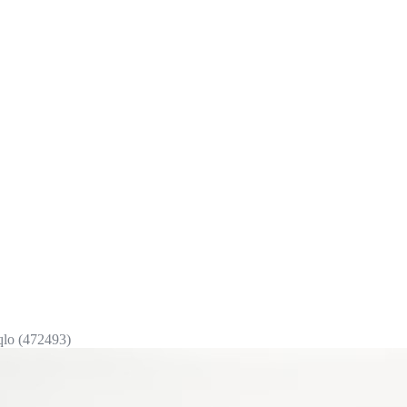
lo (472493)