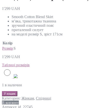
1'299
UAH
Smooth Cotton Blend Skirt
м’яка, трикотажна тканина
зручний еластичний пояс
приталений силует
на моделі розмір S, зріст 171см
Колір
Розмір
S
1'299
UAH
Таблиці розмірів
1 в наличии
У кошик
Категории:
Жінкам
,
Спідниці
В корзину
Артикул:
id_22745