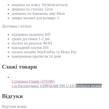
ширина по поясу 39см(тягнеться)
ширина по стегнах 52см
довжина по боковому шву 84см
заміри вказані для розміру: L
Доставка і оплата
відправка щоденно НП
сроки доставки 1-2 дні
оплата на рахунок ФОП
накладний платіж НП
оплата онлайн WayForPay та Mono Pay
повернення протягом 14 днів
Схожi товари
Спідниця Uniqlo (476596)
s m
Распродажа!
1'299
UAH
999
UAH
Вибрати розмір
Відгуки
Відгуків немає.