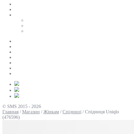
SALE
ПЕРСОНАЛЬНИЙ БАЙЄР
Таблиці розмірів
Uniqlo
COS
Victoria’s Secret
Про нас
Доставка та оплата
Умови повернення
Контакти
Політика конфіденційності
Умови використання
Блог
© SMS 2015 - 2026
Главная
/
Магазин
/
Жінкам
/
Спідниці
/
Спідниця Uniqlo
(476596)