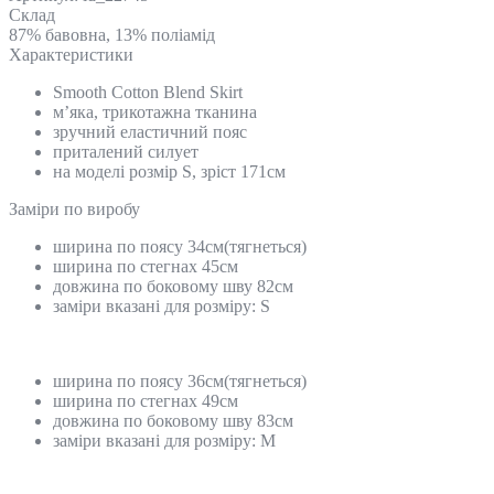
Склад
87% бавовна, 13% поліамід
Характеристики
Smooth Cotton Blend Skirt
м’яка, трикотажна тканина
зручний еластичний пояс
приталений силует
на моделі розмір S, зріст 171см
Замiри по виробу
ширина по поясу 34см(тягнеться)
ширина по стегнах 45см
довжина по боковому шву 82см
заміри вказані для розміру: S
ширина по поясу 36см(тягнеться)
ширина по стегнах 49см
довжина по боковому шву 83см
заміри вказані для розміру: M