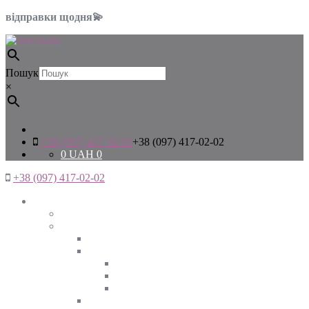
відправки щодня💫
Пошук
×
+38 (097) 417-02-02
+38 (097) 417-02-02
0
UAH
0
+38 (097) 417-02-02
Жінкам
Дивитись все
Верхній одяг
Дивитись все
Куртки
ВЕСНА
ЗИМА
ОСІНЬ
Піджаки та жакети