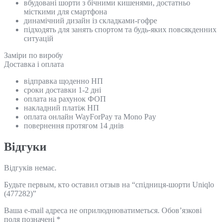
вбудовані шорти з бічними кишенями, достатньо
місткими для смартфона
динамічний дизайн із складками-гофре
підходять для занять спортом та будь-яких повсякденних
ситуацій
Замiри по виробу
Доставка і оплата
відправка щоденно НП
сроки доставки 1-2 дні
оплата на рахунок ФОП
накладний платіж НП
оплата онлайн WayForPay та Mono Pay
повернення протягом 14 днів
Відгуки
Відгуків немає.
Будьте первым, кто оставил отзыв на “спідниця-шорти Uniqlo
(477282)”
Ваша e-mail адреса не оприлюднюватиметься.
Обов’язкові
поля позначені
*