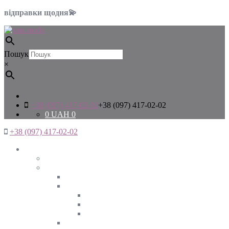
відправки щодня💫
Пошук
×
+38 (097) 417-02-02
+38 (097) 417-02-02
0
UAH
0
+38 (097) 417-02-02
Жінкам
Дивитись все
Верхній одяг
Дивитись все
Куртки
ВЕСНА
ЗИМА
ОСІНЬ
Піджаки та жакети