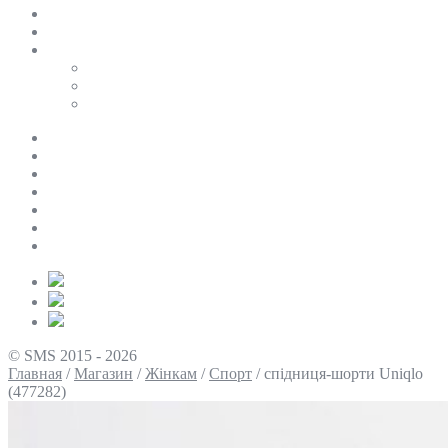
SALE
ПЕРСОНАЛЬНИЙ БАЙЄР
Таблиці розмірів
Uniqlo
COS
Victoria’s Secret
Про нас
Доставка та оплата
Умови повернення
Контакти
Політика конфіденційності
Умови використання
Блог
© SMS 2015 - 2026
Главная
/
Магазин
/
Жінкам
/
Спорт
/
спідниця-шорти Uniqlo
(477282)