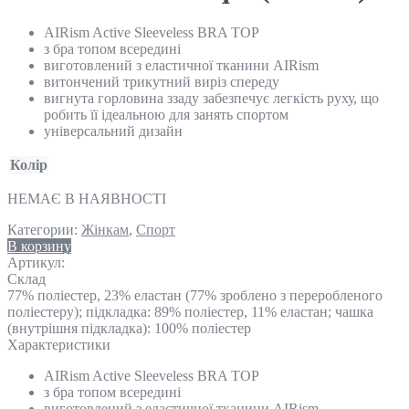
AIRism Active Sleeveless BRA TOP
з бра топом всередині
виготовлений з еластичної тканини AIRism
витончений трикутний виріз спереду
вигнута горловина ззаду забезпечує легкість руху, що
робить її ідеальною для занять спортом
універсальний дизайн
Колір
НЕМАЄ В НАЯВНОСТІ
Категории:
Жінкам
,
Спорт
В корзину
Артикул:
Склад
77% поліестер, 23% еластан (77% зроблено з переробленого
поліестеру); підкладка: 89% поліестер, 11% еластан; чашка
(внутрішня підкладка): 100% поліестер
Характеристики
AIRism Active Sleeveless BRA TOP
з бра топом всередині
виготовлений з еластичної тканини AIRism