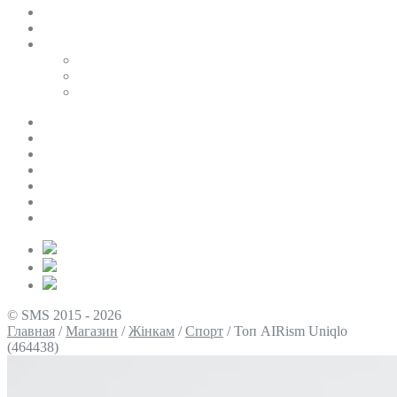
SALE
ПЕРСОНАЛЬНИЙ БАЙЄР
Таблиці розмірів
Uniqlo
COS
Victoria’s Secret
Про нас
Доставка та оплата
Умови повернення
Контакти
Політика конфіденційності
Умови використання
Блог
© SMS 2015 - 2026
Главная
/
Магазин
/
Жінкам
/
Спорт
/
Топ AIRism Uniqlo
(464438)