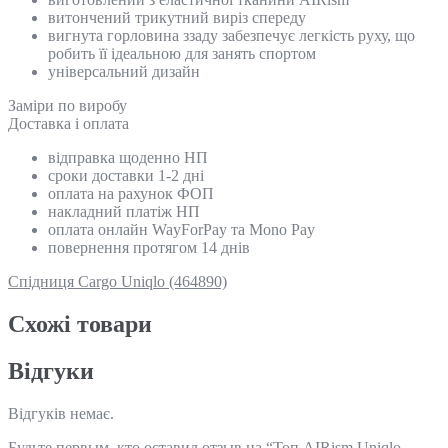
витончений трикутний виріз спереду
вигнута горловина ззаду забезпечує легкість руху, що
робить її ідеальною для занять спортом
універсальний дизайн
Замiри по виробу
Доставка і оплата
відправка щоденно НП
сроки доставки 1-2 дні
оплата на рахунок ФОП
накладний платіж НП
оплата онлайн WayForPay та Mono Pay
повернення протягом 14 днів
Спідниця Cargo Uniqlo (464890)
Схожi товари
Відгуки
Відгуків немає.
Будьте первым, кто оставил отзыв на “Топ AIRism Uniqlo