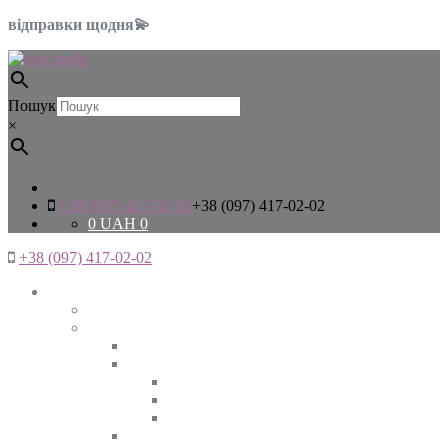
відправки щодня💫
Пошук
×
+38 (097) 417-02-02
+38 (097) 417-02-02
0
UAH
0
+38 (097) 417-02-02
Жінкам
Дивитись все
Верхній одяг
Дивитись все
Куртки
ВЕСНА
ЗИМА
ОСІНЬ
Піджаки та жакети