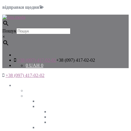
відправки щодня💫
Пошук
×
+38 (097) 417-02-02
+38 (097) 417-02-02
0
UAH
0
+38 (097) 417-02-02
Жінкам
Дивитись все
Верхній одяг
Дивитись все
Куртки
ВЕСНА
ЗИМА
ОСІНЬ
Піджаки та жакети