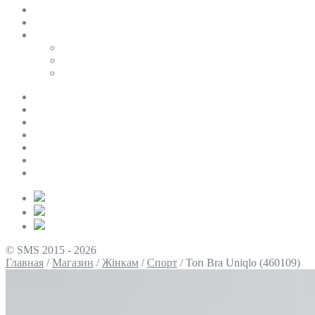
SALE
ПЕРСОНАЛЬНИЙ БАЙЄР
Таблиці розмірів
Uniqlo
COS
Victoria’s Secret
Про нас
Доставка та оплата
Умови повернення
Контакти
Політика конфіденційності
Умови використання
Блог
© SMS 2015 - 2026
Главная
/
Магазин
/
Жінкам
/
Спорт
/
Топ Bra Uniqlo (460109)