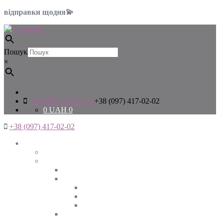
відправки щодня💫
Пошук
×
+38 (097) 417-02-02
+38 (097) 417-02-02
0
UAH
0
+38 (097) 417-02-02
Жінкам
Дивитись все
Верхній одяг
Дивитись все
Куртки
ВЕСНА
ЗИМА
ОСІНЬ
Піджаки та жакети