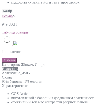
підходить як занять йоги так і прогулянок
Колір
Розмір
S
949
UAH
Таблиці розмірів
1 в наличии
У кошик
Категории:
Жінкам
,
Спорт
В корзину
Артикул:
id_4505
Склад
95% бавовна, 5% еластан
Характеристики
COS Active
виготовлений з бавовни з додаванням еластичності
ефективний топ має контрастні ребристі панелі