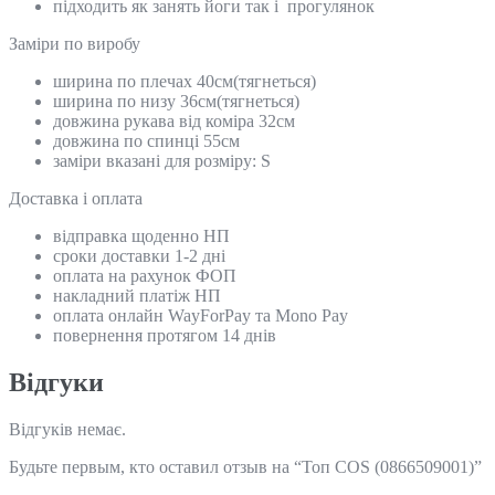
підходить як занять йоги так і прогулянок
Замiри по виробу
ширина по плечах 40см(тягнеться)
ширина по низу 36см(тягнеться)
довжина рукава від коміра 32см
довжина по спинці 55см
заміри вказані для розміру: S
Доставка і оплата
відправка щоденно НП
сроки доставки 1-2 дні
оплата на рахунок ФОП
накладний платіж НП
оплата онлайн WayForPay та Mono Pay
повернення протягом 14 днів
Відгуки
Відгуків немає.
Будьте первым, кто оставил отзыв на “Топ COS (0866509001)”