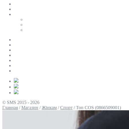
SALE
ПЕРСОНАЛЬНИЙ БАЙЄР
Таблиці розмірів
Uniqlo
COS
Victoria’s Secret
Про нас
Доставка та оплата
Умови повернення
Контакти
Політика конфіденційності
Умови використання
Блог
© SMS 2015 - 2026
Главная
/
Магазин
/
Жінкам
/
Спорт
/
Топ COS (0866509001)