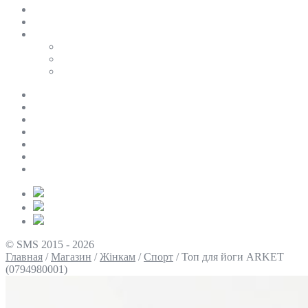
SALE
ПЕРСОНАЛЬНИЙ БАЙЄР
Таблиці розмірів
Uniqlo
COS
Victoria’s Secret
Про нас
Доставка та оплата
Умови повернення
Контакти
Політика конфіденційності
Умови використання
Блог
© SMS 2015 - 2026
Главная
/
Магазин
/
Жінкам
/
Спорт
/
Топ для йоги ARKET
(0794980001)