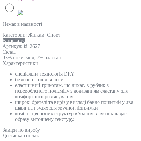
Немає в наявності
Категории:
Жінкам
,
Спорт
В корзину
Артикул:
id_2627
Склад
93% полиамид, 7% эластан
Характеристики
спеціальна технологія DRY
безшовні топ для йоги.
еластичний трикотаж, що дихає, в рубчик з
переробленого поліаміду з додаванням еластану для
комфортного розтягування.
широкі бретелі та виріз у вигляді бандо пошитий у два
шари на грудях для зручної підтримки
комбінація різних структур в’язання в рубчик надає
образу витончену текстуру.
Замiри по виробу
Доставка і оплата