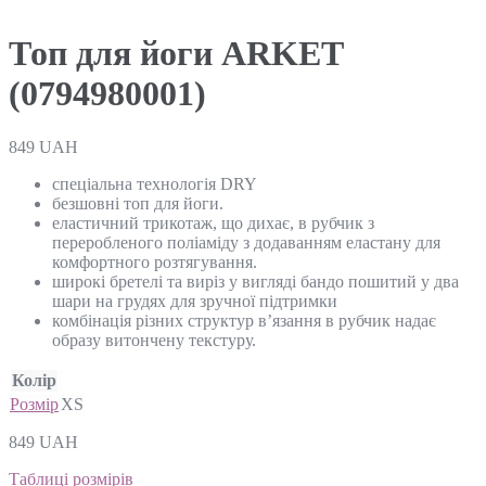
Топ для йоги ARKET
(0794980001)
849
UAH
спеціальна технологія DRY
безшовні топ для йоги.
еластичний трикотаж, що дихає, в рубчик з
переробленого поліаміду з додаванням еластану для
комфортного розтягування.
широкі бретелі та виріз у вигляді бандо пошитий у два
шари на грудях для зручної підтримки
комбінація різних структур в’язання в рубчик надає
образу витончену текстуру.
Колір
Розмір
XS
849
UAH
Таблиці розмірів