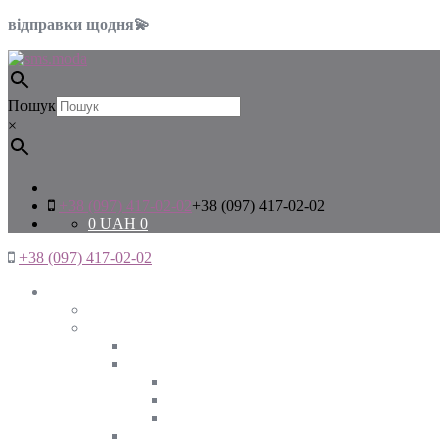
відправки щодня💫
Пошук
×
+38 (097) 417-02-02
+38 (097) 417-02-02
0
UAH
0
+38 (097) 417-02-02
Жінкам
Дивитись все
Верхній одяг
Дивитись все
Куртки
ВЕСНА
ЗИМА
ОСІНЬ
Піджаки та жакети