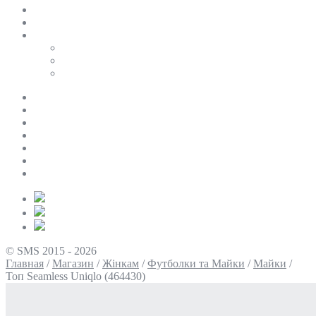
SALE
ПЕРСОНАЛЬНИЙ БАЙЄР
Таблиці розмірів
Uniqlo
COS
Victoria’s Secret
Про нас
Доставка та оплата
Умови повернення
Контакти
Політика конфіденційності
Умови використання
Блог
© SMS 2015 - 2026
Главная
/
Магазин
/
Жінкам
/
Футболки та Майки
/
Майки
/
Топ Seamless Uniqlo (464430)