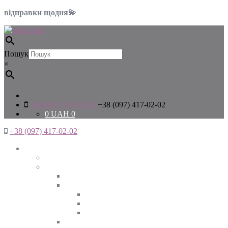
відправки щодня💫
Пошук
×
+38 (097) 417-02-02
+38 (097) 417-02-02
0
UAH
0
+38 (097) 417-02-02
Жінкам
Дивитись все
Верхній одяг
Дивитись все
Куртки
ВЕСНА
ЗИМА
ОСІНЬ
Піджаки та жакети