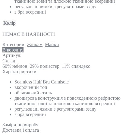
тканиною зовні та плоскою тканиною всередині
регульовані лямки з регуляторами ззаду
з бра всередині
Колір
НЕМАЄ В НАЯВНОСТІ
Категории:
Жінкам
,
Майки
В корзину
Артикул:
Склад
60% нейлон, 29% поліестер, 11% спандекс
Характеристики
Seamless Half Bra Camisole
вкорочений топ
облягаючий стиль
двошарова конструкція з повсякденною ребристою
тканиною зовні та плоскою тканиною всередині
регульовані лямки з регуляторами ззаду
з бра всередині
Замiри по виробу
Доставка і оплата