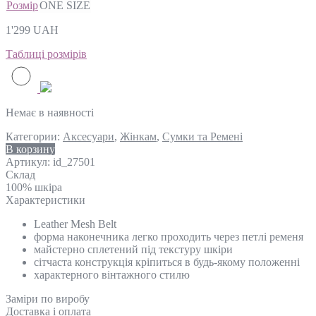
Розмір
ONE SIZE
1'299
UAH
Таблиці розмірів
Немає в наявності
Категории:
Аксесуари
,
Жінкам
,
Сумки та Ремені
В корзину
Артикул:
id_27501
Склад
100% шкіра
Характеристики
Leather Mesh Belt
форма наконечника легко проходить через петлі ременя
майстерно сплетений під текстуру шкіри
сітчаста конструкція кріпиться в будь-якому положенні
характерного вінтажного стилю
Замiри по виробу
Доставка і оплата