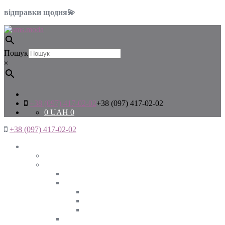
відправки щодня💫
Пошук
×
+38 (097) 417-02-02
+38 (097) 417-02-02
0
UAH
0
+38 (097) 417-02-02
Жінкам
Дивитись все
Верхній одяг
Дивитись все
Куртки
ВЕСНА
ЗИМА
ОСІНЬ
Піджаки та жакети