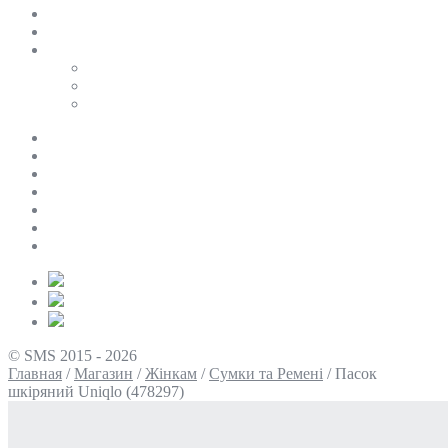
SALE
ПЕРСОНАЛЬНИЙ БАЙЄР
Таблиці розмірів
Uniqlo
COS
Victoria’s Secret
Про нас
Доставка та оплата
Умови повернення
Контакти
Політика конфіденційності
Умови використання
Блог
© SMS 2015 - 2026
Главная
/
Магазин
/
Жінкам
/
Сумки та Ремені
/
Пасок
шкіряний Uniqlo (478297)