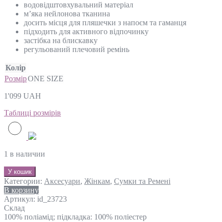
водовідштовхувальний матеріал
м’яка нейлонова тканина
досить місця для пляшечки з напоєм та гаманця
підходить для активного відпочинку
застібка на блискавку
регульований плечовий ремінь
Колір
Розмір
ONE SIZE
1'099
UAH
Таблиці розмірів
1 в наличии
У кошик
Категории:
Аксесуари
,
Жінкам
,
Сумки та Ремені
В корзину
Артикул:
id_23723
Склад
100% поліамід; підкладка: 100% поліестер