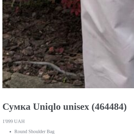
Сумка Uniqlo unisex (464484)
1'099
UAH
Round Shoulder Bag