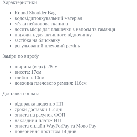
Характеристики
Round Shoulder Bag
водовідштовхувальний матеріал
м’яка нейлонова тканина
досить місця для пляшечки з напоєм та гаманця
підходить для активного відпочинку
застібка на блискавку
регульований плечовий ремінь
Замiри по виробу
ширина (верх): 28см
висота: 17см
глибина: 10см
довжина плечового ременя: 116см
Доставка і оплата
відправка щоденно НП
сроки доставки 1-2 дні
оплата на рахунок ФОП
накладний платіж НП
оплата онлайн WayForPay та Mono Pay
повернення протягом 14 днів