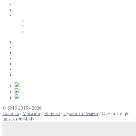
SALE
ПЕРСОНАЛЬНИЙ БАЙЄР
Таблиці розмірів
Uniqlo
COS
Victoria’s Secret
Про нас
Доставка та оплата
Умови повернення
Контакти
Політика конфіденційності
Умови використання
Блог
© SMS 2015 - 2026
Главная
/
Магазин
/
Жінкам
/
Сумки та Ремені
/
Сумка Uniqlo
unisex (464484)