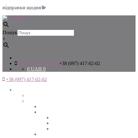
відправки щодня💫
Пошук
×
+38 (097) 417-02-02
+38 (097) 417-02-02
0
UAH
0
+38 (097) 417-02-02
Жінкам
Дивитись все
Верхній одяг
Дивитись все
Куртки
ВЕСНА
ЗИМА
ОСІНЬ
Піджаки та жакети