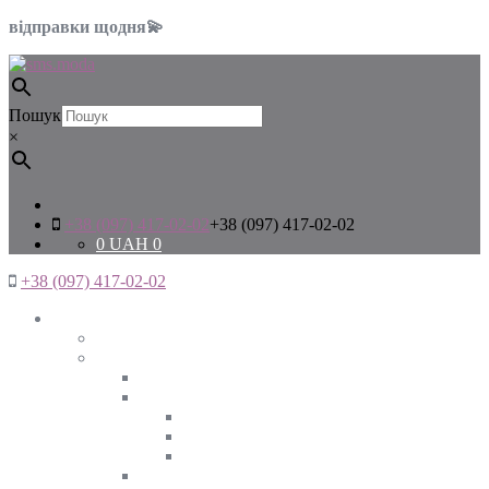
відправки щодня💫
Пошук
×
+38 (097) 417-02-02
+38 (097) 417-02-02
0
UAH
0
+38 (097) 417-02-02
Жінкам
Дивитись все
Верхній одяг
Дивитись все
Куртки
ВЕСНА
ЗИМА
ОСІНЬ
Піджаки та жакети