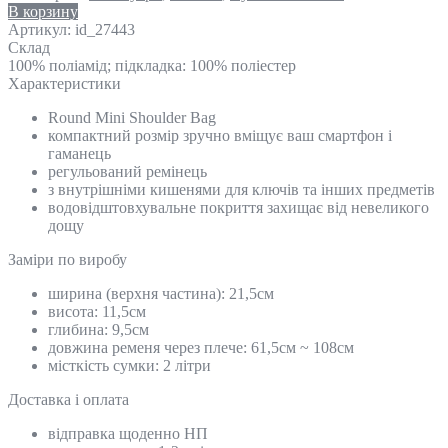
В корзину
Артикул:
id_27443
Склад
100% поліамід; підкладка: 100% поліестер
Характеристики
Round Mini Shoulder Bag
компактний розмір зручно вміщує ваш смартфон і
гаманець
регульований ремінець
з внутрішніми кишенями для ключів та інших предметів
водовідштовхувальне покриття захищає від невеликого
дощу
Замiри по виробу
ширина (верхня частина): 21,5см
висота: 11,5см
глибина: 9,5см
довжина ременя через плече: 61,5см ~ 108см
місткість сумки: 2 літри
Доставка і оплата
відправка щоденно НП