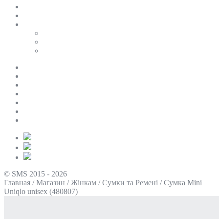
SALE
ПЕРСОНАЛЬНИЙ БАЙЄР
Таблиці розмірів
Uniqlo
COS
Victoria’s Secret
Про нас
Доставка та оплата
Умови повернення
Контакти
Політика конфіденційності
Умови використання
Блог
© SMS 2015 - 2026
Главная
/
Магазин
/
Жінкам
/
Сумки та Ремені
/
Сумка Mini
Uniqlo unisex (480807)