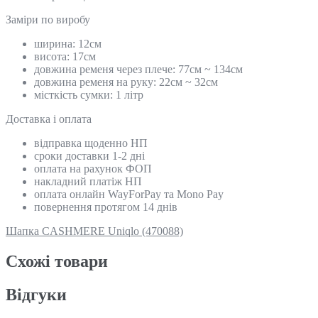
Замiри по виробу
ширина: 12см
висота: 17см
довжина ременя через плече: 77см ~ 134см
довжина ременя на руку: 22см ~ 32см
місткість сумки: 1 літр
Доставка і оплата
відправка щоденно НП
сроки доставки 1-2 дні
оплата на рахунок ФОП
накладний платіж НП
оплата онлайн WayForPay та Mono Pay
повернення протягом 14 днів
Шапка CASHMERE Uniqlo (470088)
Схожi товари
Відгуки