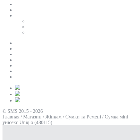
SALE
ПЕРСОНАЛЬНИЙ БАЙЄР
Таблиці розмірів
Uniqlo
COS
Victoria’s Secret
Про нас
Доставка та оплата
Умови повернення
Контакти
Політика конфіденційності
Умови використання
Блог
© SMS 2015 - 2026
Главная
/
Магазин
/
Жінкам
/
Сумки та Ремені
/
Сумка міні
унісекс Uniqlo (480115)