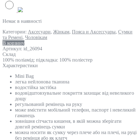
Немає в наявності
Категории:
Аксесуари
,
Жінкам
,
Пояса и Аксессуары
,
Сумки
та Ремені
,
Чоловікам
В корзину
Артикул:
id_26094
Склад
100% поліамід; підкладка: 100% поліестер
Характеристики
Mini Bag
легка нейлонова тканина
водостійка застібка
водовідштовхувальне покриття захищає від невеликого
дощу
регульований ремінець на руку
може вмістити мобільний телефон, паспорт і невеликий
гаманець
зовнішня сітчаста кишеня, в якій можна зберігати
довгий ремінець сумки
можна носити як сумку через плече або на плечі, на руці
без ремінця або як клатч