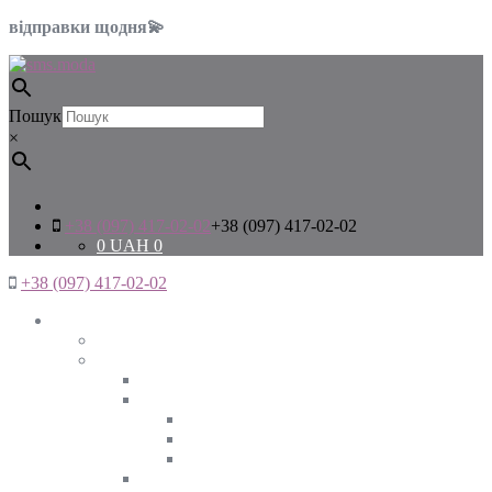
відправки щодня💫
Пошук
×
+38 (097) 417-02-02
+38 (097) 417-02-02
0
UAH
0
+38 (097) 417-02-02
Жінкам
Дивитись все
Верхній одяг
Дивитись все
Куртки
ВЕСНА
ЗИМА
ОСІНЬ
Піджаки та жакети