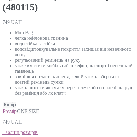
(480115)
749
UAH
Mini Bag
легка нейлонова тканина
водостійка застібка
водовідштовхувальне покриття захищає від невеликого
дощу
регульований ремінець на руку
може вмістити мобільний телефон, паспорт і невеликий
гаманець
зовнішня сітчаста кишеня, в якій можна зберігати
довгий ремінець сумки
можна носити як сумку через плече або на плечі, на руці
без ремінця або як клатч
Колір
Розмір
ONE SIZE
749
UAH
Таблиці розмірів