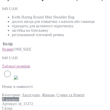
949
UAH
Keith Haring Round Mini Shoulder Bag
досить місця для пляшечки з напоєм або гаманця
підходить для активного відпочинку
застібка на блискавку
регульований плечовий ремінь
Колір
Розмір
ONE SIZE
949
UAH
Таблиці розмірів
Немає в наявності
Категории:
Аксесуари
,
Жінкам
,
Сумки та Ремені
В корзину
Артикул:
id_15372
Склад