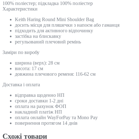
100% поліестер; підкладка 100% поліестер
Характеристики
Keith Haring Round Mini Shoulder Bag
досить місця для пляшечки з напоєм або гаманця
підходить для активного відпочинку
застібка на блискавку
регульований плечовий ремінь
Замiри по виробу
ширина (верх): 28 см
висота: 17 см
довжина плечового ременя: 116-62 см
Доставка і оплата
відправка щоденно НП
сроки доставки 1-2 дні
оплата на рахунок ФОП
накладний платіж НП
оплата онлайн WayForPay та Mono Pay
повернення протягом 14 днів
Схожi товари