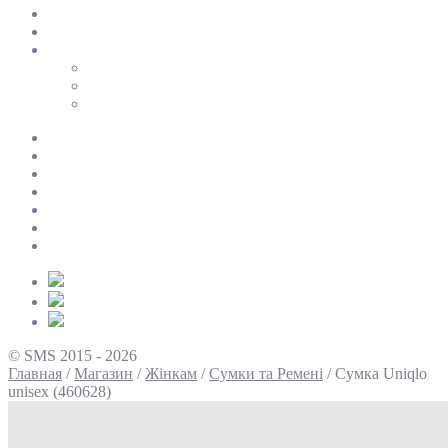
SALE
ПЕРСОНАЛЬНИЙ БАЙЄР
Таблиці розмірів
Uniqlo
COS
Victoria’s Secret
Про нас
Доставка та оплата
Умови повернення
Контакти
Політика конфіденційності
Умови використання
Блог
© SMS 2015 - 2026
Главная
/
Магазин
/
Жінкам
/
Сумки та Ремені
/
Сумка Uniqlo
unisex (460628)