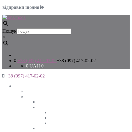
відправки щодня💫
Пошук
×
+38 (097) 417-02-02
+38 (097) 417-02-02
0
UAH
0
+38 (097) 417-02-02
Жінкам
Дивитись все
Верхній одяг
Дивитись все
Куртки
ВЕСНА
ЗИМА
ОСІНЬ
Піджаки та жакети