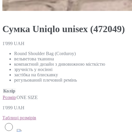
Сумка Uniqlo unisex (472049)
1'099
UAH
Round Shoulder Bag (Corduroy)
вельветова тканина
компактний дизайн з дивовижною місткістю
зручність у носінні
застібка на блискавку
регульований плечовий ремінь
Колір
Розмір
ONE SIZE
1'099
UAH
Таблиці розмірів