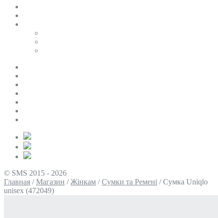
SALE
ПЕРСОНАЛЬНИЙ БАЙЄР
Таблиці розмірів
Uniqlo
COS
Victoria’s Secret
Про нас
Доставка та оплата
Умови повернення
Контакти
Політика конфіденційності
Умови використання
Блог
© SMS 2015 - 2026
Главная
/
Магазин
/
Жінкам
/
Сумки та Ремені
/
Сумка Uniqlo
unisex (472049)