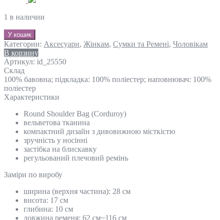
1 в наличии
У кошик
Категории:
Аксесуари
,
Жінкам
,
Сумки та Ремені
,
Чоловікам
В корзину
Артикул:
id_25550
Склад
100% бавовна; підкладка: 100% поліестер; наповнювач: 100%
поліестер
Характеристики
Round Shoulder Bag (Corduroy)
вельветова тканина
компактний дизайн з дивовижною місткістю
зручність у носінні
застібка на блискавку
регульований плечовий ремінь
Замiри по виробу
ширина (верхня частина): 28 см
висота: 17 см
глибина: 10 см
довжина ременя: 62 см~116 см