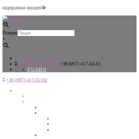
відправки щодня💫
Пошук
×
+38 (097) 417-02-02
+38 (097) 417-02-02
0
UAH
0
+38 (097) 417-02-02
Жінкам
Дивитись все
Верхній одяг
Дивитись все
Куртки
ВЕСНА
ЗИМА
ОСІНЬ
Піджаки та жакети