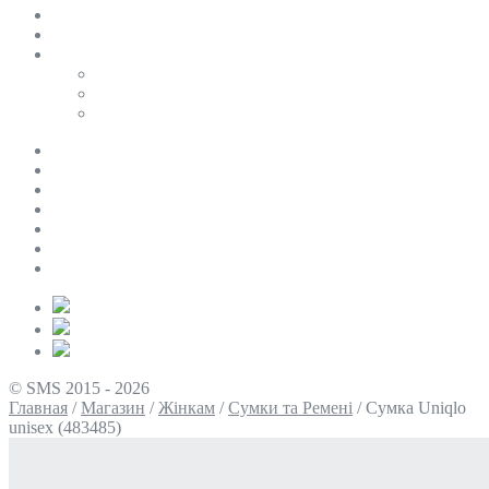
SALE
ПЕРСОНАЛЬНИЙ БАЙЄР
Таблиці розмірів
Uniqlo
COS
Victoria’s Secret
Про нас
Доставка та оплата
Умови повернення
Контакти
Політика конфіденційності
Умови використання
Блог
© SMS 2015 - 2026
Главная
/
Магазин
/
Жінкам
/
Сумки та Ремені
/
Сумка Uniqlo
unisex (483485)