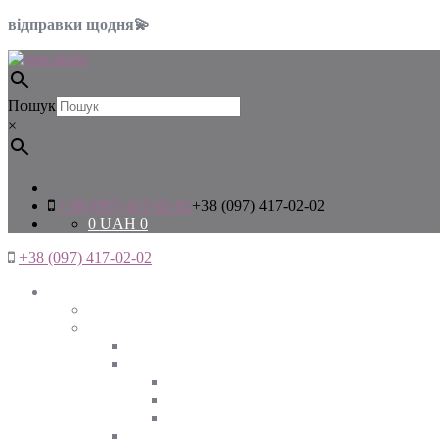
відправки щодня💫
Пошук
×
+38 (097) 417-02-02
+38 (097) 417-02-02
0
UAH
0
+38 (097) 417-02-02
Жінкам
Дивитись все
Верхній одяг
Дивитись все
Куртки
ВЕСНА
ЗИМА
ОСІНЬ
Піджаки та жакети