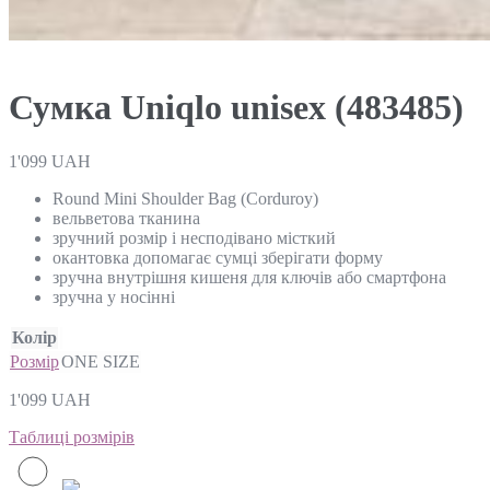
Сумка Uniqlo unisex (483485)
1'099
UAH
Round Mini Shoulder Bag (Corduroy)
вельветова тканина
зручний розмір і несподівано місткий
окантовка допомагає сумці зберігати форму
зручна внутрішня кишеня для ключів або смартфона
зручна у носінні
Колір
Розмір
ONE SIZE
1'099
UAH
Таблиці розмірів