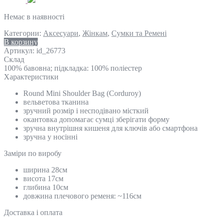
Немає в наявності
Категории:
Аксесуари
,
Жінкам
,
Сумки та Ремені
В корзину
Артикул:
id_26773
Склад
100% бавовна; підкладка: 100% поліестер
Характеристики
Round Mini Shoulder Bag (Corduroy)
вельветова тканина
зручний розмір і несподівано місткий
окантовка допомагає сумці зберігати форму
зручна внутрішня кишеня для ключів або смартфона
зручна у носінні
Замiри по виробу
ширина 28см
висота 17см
глибина 10см
довжина плечового ременя: ~116см
Доставка і оплата