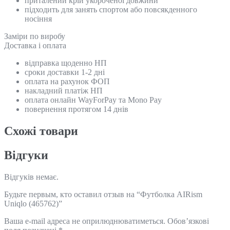
приталений крій укороченої довжини
підходить для занять спортом або повсякденного
носіння
Замiри по виробу
Доставка і оплата
відправка щоденно НП
сроки доставки 1-2 дні
оплата на рахунок ФОП
накладний платіж НП
оплата онлайн WayForPay та Mono Pay
повернення протягом 14 днів
Схожi товари
Відгуки
Відгуків немає.
Будьте первым, кто оставил отзыв на “Футболка AIRism
Uniqlo (465762)”
Ваша e-mail адреса не оприлюднюватиметься.
Обов’язкові