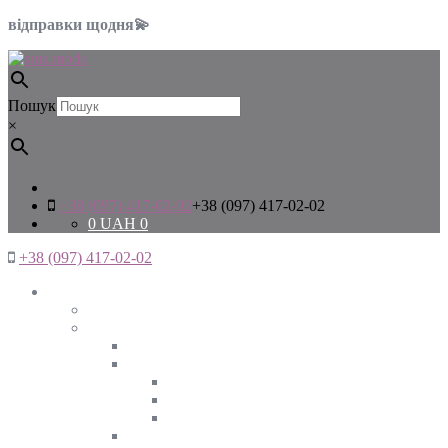
відправки щодня💫
Пошук
×
+38 (097) 417-02-02
+38 (097) 417-02-02
0
UAH
0
+38 (097) 417-02-02
Жінкам
Дивитись все
Верхній одяг
Дивитись все
Куртки
ВЕСНА
ЗИМА
ОСІНЬ
Піджаки та жакети