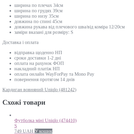
ширина по плечах 34см
ширина по грудях 39см
ширина по низу 35см
довжина по спині 45см
довжина рукава від плечового шва/від коміра 12/20cм
заміри вказані для розміру: S
Доставка і оплата
відправка щоденно НП
сроки доставки 1-2 дні
оплата на рахунок ФОП
накладний платіж НП
оплата онлайн WayForPay та Mono Pay
повернення протягом 14 днів
Кардиган вовняний Uniqlo (481242)
Схожi товари
Футболка міні Uniqlo (474410)
S
749
UAH
У кошик