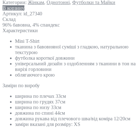
Категории:
Жінкам
,
Однотонні
,
Футболки та Майки
В корзину
Артикул:
id_27340
Склад
96% бавовна, 4% спандекс
Характеристики
Mini T-Shirt
тканина з бавовняної суміші з гладкою, натуральною
текстурою
футболка короткої довжини
універсальний дизайн з оздобленням з тканини в тон на
вирізі горловини
облягаючого крою
Замiри по виробу
ширина по плечах 33см
ширина по грудях 37см
ширина по низу 33см
довжина по спині 44см
довжина рукава від плечового шва/від коміра 12/20cм
заміри вказані для розміру: XS