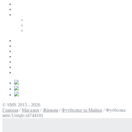
SALE
ПЕРСОНАЛЬНИЙ БАЙЄР
Таблиці розмірів
Uniqlo
COS
Victoria’s Secret
Про нас
Доставка та оплата
Умови повернення
Контакти
Політика конфіденційності
Умови використання
Блог
© SMS 2015 - 2026
Главная
/
Магазин
/
Жінкам
/
Футболки та Майки
/
Футболка
міні Uniqlo (474410)