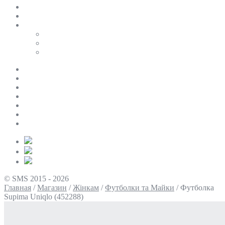
SALE
ПЕРСОНАЛЬНИЙ БАЙЄР
Таблиці розмірів
Uniqlo
COS
Victoria’s Secret
Про нас
Доставка та оплата
Умови повернення
Контакти
Політика конфіденційності
Умови використання
Блог
© SMS 2015 - 2026
Главная
/
Магазин
/
Жінкам
/
Футболки та Майки
/
Футболка
Supima Uniqlo (452288)