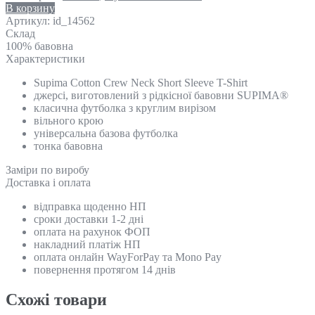
В корзину
Артикул:
id_14562
Склад
100% бавовна
Характеристики
Supima Cotton Crew Neck Short Sleeve T-Shirt
джерсі, виготовлений з рідкісної бавовни SUPIMA®
класична футболка з круглим вирізом
вільного крою
універсальна базова футболка
тонка бавовна
Замiри по виробу
Доставка і оплата
відправка щоденно НП
сроки доставки 1-2 дні
оплата на рахунок ФОП
накладний платіж НП
оплата онлайн WayForPay та Mono Pay
повернення протягом 14 днів
Схожi товари