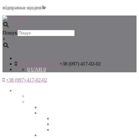
відправки щодня💫
Пошук
×
+38 (097) 417-02-02
+38 (097) 417-02-02
0
UAH
0
+38 (097) 417-02-02
Жінкам
Дивитись все
Верхній одяг
Дивитись все
Куртки
ВЕСНА
ЗИМА
ОСІНЬ
Піджаки та жакети