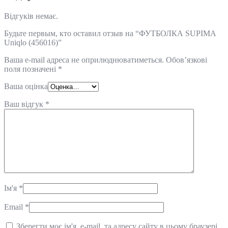
Відгуків немає.
Будьте первым, кто оставил отзыв на “ФУТБОЛКА SUPIMA
Uniqlo (456016)”
Ваша e-mail адреса не оприлюднюватиметься.
Обов’язкові
поля позначені
*
Ваша оцінка
Ваш відгук
*
Ім'я
*
Email
*
Зберегти моє ім'я, e-mail, та адресу сайту в цьому браузері