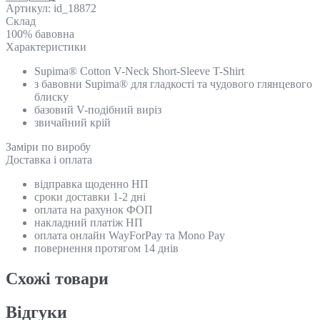
Артикул:
id_18872
Склад
100% бавовна
Характеристики
Supima® Cotton V-Neck Short-Sleeve T-Shirt
з бавовни Supima® для гладкості та чудового глянцевого
блиску
базовий V-подібний виріз
звичайний крій
Замiри по виробу
Доставка і оплата
відправка щоденно НП
сроки доставки 1-2 дні
оплата на рахунок ФОП
накладний платіж НП
оплата онлайн WayForPay та Mono Pay
повернення протягом 14 днів
Схожi товари
Відгуки