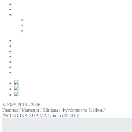
SALE
ПЕРСОНАЛЬНИЙ БАЙЄР
Таблиці розмірів
Uniqlo
COS
Victoria’s Secret
Про нас
Доставка та оплата
Умови повернення
Контакти
Політика конфіденційності
Умови використання
Блог
© SMS 2015 - 2026
Главная
/
Магазин
/
Жінкам
/
Футболки та Майки
/
ФУТБОЛКА SUPIMA Uniqlo (456016)