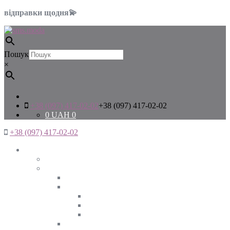
відправки щодня💫
Пошук
×
+38 (097) 417-02-02
+38 (097) 417-02-02
0
UAH
0
+38 (097) 417-02-02
Жінкам
Дивитись все
Верхній одяг
Дивитись все
Куртки
ВЕСНА
ЗИМА
ОСІНЬ
Піджаки та жакети