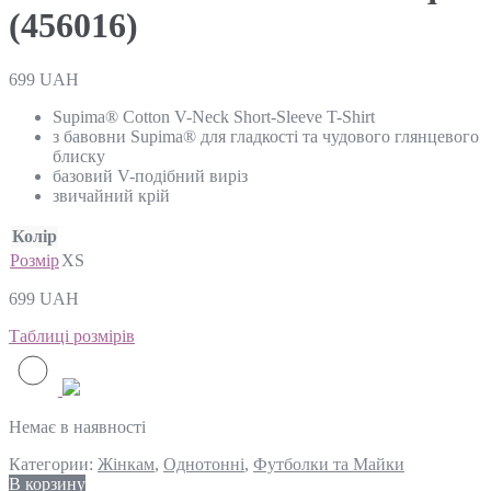
(456016)
699
UAH
Supima® Cotton V-Neck Short-Sleeve T-Shirt
з бавовни Supima® для гладкості та чудового глянцевого
блиску
базовий V-подібний виріз
звичайний крій
Колір
Розмір
XS
699
UAH
Таблиці розмірів
Немає в наявності
Категории:
Жінкам
,
Однотонні
,
Футболки та Майки
В корзину