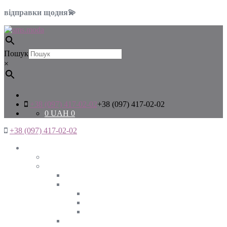
відправки щодня💫
Пошук
×
+38 (097) 417-02-02
+38 (097) 417-02-02
0
UAH
0
+38 (097) 417-02-02
Жінкам
Дивитись все
Верхній одяг
Дивитись все
Куртки
ВЕСНА
ЗИМА
ОСІНЬ
Піджаки та жакети