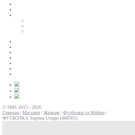
SALE
ПЕРСОНАЛЬНИЙ БАЙЄР
Таблиці розмірів
Uniqlo
COS
Victoria’s Secret
Про нас
Доставка та оплата
Умови повернення
Контакти
Політика конфіденційності
Умови використання
Блог
© SMS 2015 - 2026
Главная
/
Магазин
/
Жінкам
/
Футболки та Майки
/
ФУТБОЛКА Supima Uniqlo (468503)