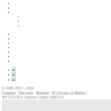
SALE
ПЕРСОНАЛЬНИЙ БАЙЄР
Таблиці розмірів
Uniqlo
COS
Victoria’s Secret
Про нас
Доставка та оплата
Умови повернення
Контакти
Політика конфіденційності
Умови використання
Блог
© SMS 2015 - 2026
Главная
/
Магазин
/
Жінкам
/
Футболки та Майки
/
ФУТБОЛКА Supima Uniqlo (468503)