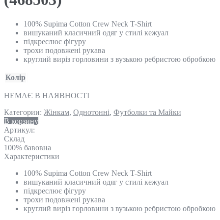
100% Supima Cotton Crew Neck T-Shirt
вишуканий класичний одяг у стилі кежуал
підкреслює фігуру
трохи подовжені рукава
круглий виріз горловини з вузькою ребристою обробкою
Колір
НЕМАЄ В НАЯВНОСТІ
Категории:
Жінкам
,
Однотонні
,
Футболки та Майки
В корзину
Артикул:
Склад
100% бавовна
Характеристики
100% Supima Cotton Crew Neck T-Shirt
вишуканий класичний одяг у стилі кежуал
підкреслює фігуру
трохи подовжені рукава
круглий виріз горловини з вузькою ребристою обробкою