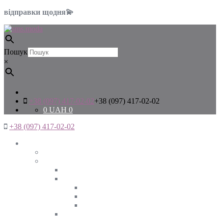
відправки щодня💫
Пошук
×
+38 (097) 417-02-02
+38 (097) 417-02-02
0
UAH
0
+38 (097) 417-02-02
Жінкам
Дивитись все
Верхній одяг
Дивитись все
Куртки
ВЕСНА
ЗИМА
ОСІНЬ
Піджаки та жакети