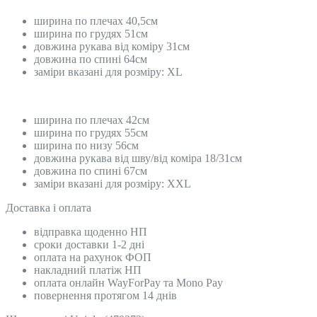
ширина по плечах 40,5см
ширина по грудях 51см
довжина рукава від коміру 31см
довжина по спині 64см
заміри вказані для розміру: ХL
ширина по плечах 42см
ширина по грудях 55см
ширина по низу 56см
довжина рукава від шву/від коміра 18/31см
довжина по спині 67см
заміри вказані для розміру: ХХL
Доставка і оплата
відправка щоденно НП
сроки доставки 1-2 дні
оплата на рахунок ФОП
накладний платіж НП
оплата онлайн WayForPay та Mono Pay
повернення протягом 14 днів