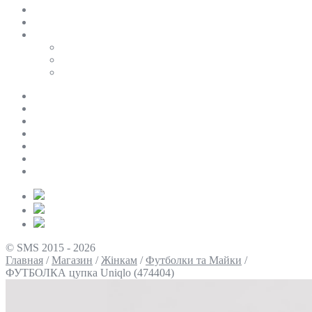
SALE
ПЕРСОНАЛЬНИЙ БАЙЄР
Таблиці розмірів
Uniqlo
COS
Victoria’s Secret
Про нас
Доставка та оплата
Умови повернення
Контакти
Політика конфіденційності
Умови використання
Блог
© SMS 2015 - 2026
Главная
/
Магазин
/
Жінкам
/
Футболки та Майки
/
ФУТБОЛКА цупка Uniqlo (474404)