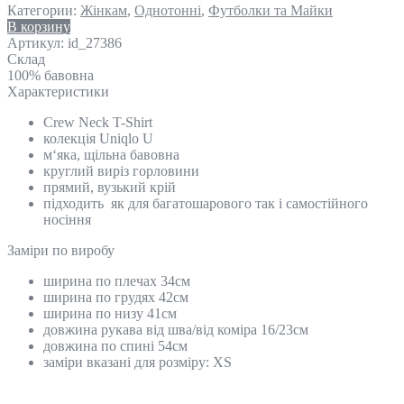
Категории:
Жінкам
,
Однотонні
,
Футболки та Майки
В корзину
Артикул:
id_27386
Склад
100% бавовна
Характеристики
Crew Neck T-Shirt
колекція Uniqlo U
м‘яка, щільна бавовна
круглий виріз горловини
прямий, вузький крій
підходить як для багатошарового так і самостійного
носіння
Замiри по виробу
ширина по плечах 34см
ширина по грудях 42см
ширина по низу 41см
довжина рукава від шва/від коміра 16/23см
довжина по спині 54см
заміри вказані для розміру: XS