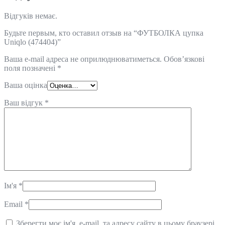
Відгуків немає.
Будьте первым, кто оставил отзыв на “ФУТБОЛКА цупка
Uniqlo (474404)”
Ваша e-mail адреса не оприлюднюватиметься.
Обов’язкові
поля позначені
*
Ваша оцінка
Ваш відгук
*
Ім'я
*
Email
*
Зберегти моє ім'я, e-mail, та адресу сайту в цьому браузері