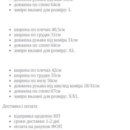
довжина по спині 64см
заміри вказані для розміру: L
ширина по плечах 40,5см
ширина по грудях 51см
довжина рукава від коміра 31см
довжина по спині 64см
заміри вказані для розміру: ХL
ширина по плечах 42см
ширина по грудях 55см
ширина по низу 56см
довжина рукава від шву/від коміра 18/31см
довжина по спині 67см
заміри вказані для розміру: ХХL
Доставка і оплата
відправка щоденно НП
сроки доставки 1-2 дні
оплата на рахунок ФОП