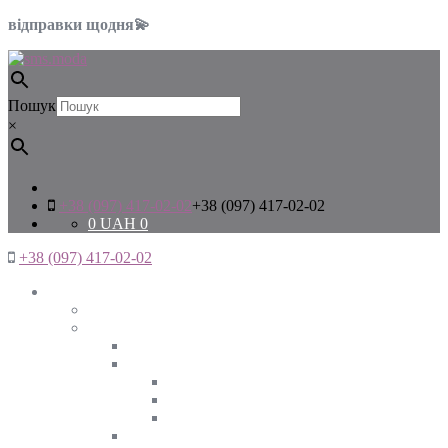
відправки щодня💫
Пошук
×
+38 (097) 417-02-02
+38 (097) 417-02-02
0
UAH
0
+38 (097) 417-02-02
Жінкам
Дивитись все
Верхній одяг
Дивитись все
Куртки
ВЕСНА
ЗИМА
ОСІНЬ
Піджаки та жакети