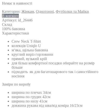
Немає в наявності
Категории:
Жінкам
,
Однотонні
,
Футболки та Майки
В корзину
Артикул:
id_26446
Склад
100% бавовна
Характеристики
Crew Neck T-Shirt
колекція Uniqlo U
м‘яка, щільна бавовна
круглий виріз горловини
прямий, вузький крій
для більш комфортної посадки обирайте на розмір
більше
підходить як для багатошарового так і самостійного
носіння
Замiри по виробу
ширина по плечах 34см
ширина по грудях 42см
ширина по низу 41см
довжина рукава від шва/від коміра 16/23см