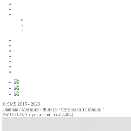
SALE
ПЕРСОНАЛЬНИЙ БАЙЄР
Таблиці розмірів
Uniqlo
COS
Victoria’s Secret
Про нас
Доставка та оплата
Умови повернення
Контакти
Політика конфіденційності
Умови використання
Блог
© SMS 2015 - 2026
Главная
/
Магазин
/
Жінкам
/
Футболки та Майки
/
ФУТБОЛКА цупка Uniqlo (474404)