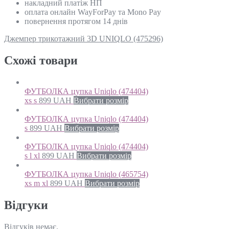
накладний платіж НП
оплата онлайн WayForPay та Mono Pay
повернення протягом 14 днів
Джемпер трикотажний 3D UNIQLO (475296)
Схожi товари
ФУТБОЛКА цупка Uniqlo (474404)
xs s
899
UAH
Вибрати розмір
ФУТБОЛКА цупка Uniqlo (474404)
s
899
UAH
Вибрати розмір
ФУТБОЛКА цупка Uniqlo (474404)
s l xl
899
UAH
Вибрати розмір
ФУТБОЛКА цупка Uniqlo (465754)
xs m xl
899
UAH
Вибрати розмір
Відгуки
Відгуків немає.