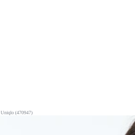
niqlo (470947)