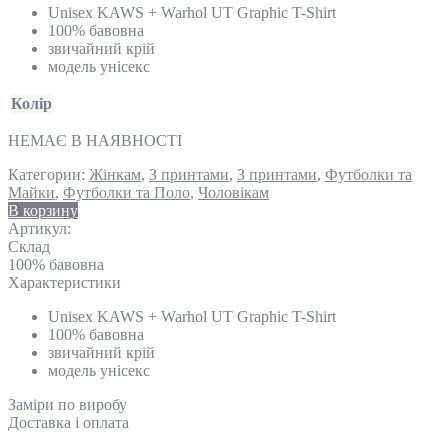
Unisex KAWS + Warhol UT Graphic T-Shirt
100% бавовна
звичайний крій
модель унісекс
Колір
НЕМАЄ В НАЯВНОСТІ
Категории:
Жінкам
,
З принтами
,
З принтами
,
Футболки та
Майки
,
Футболки та Поло
,
Чоловікам
В корзину
Артикул:
Склад
100% бавовна
Характеристики
Unisex KAWS + Warhol UT Graphic T-Shirt
100% бавовна
звичайний крій
модель унісекс
Замiри по виробу
Доставка і оплата