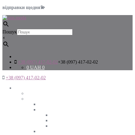
відправки щодня💫
Пошук
×
+38 (097) 417-02-02
+38 (097) 417-02-02
0
UAH
0
+38 (097) 417-02-02
Жінкам
Дивитись все
Верхній одяг
Дивитись все
Куртки
ВЕСНА
ЗИМА
ОСІНЬ
Піджаки та жакети