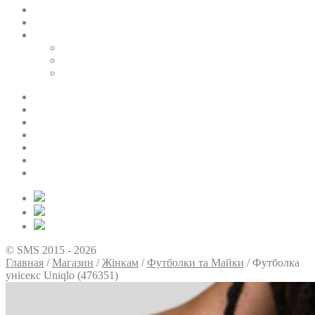
SALE
ПЕРСОНАЛЬНИЙ БАЙЄР
Таблиці розмірів
Uniqlo
COS
Victoria’s Secret
Про нас
Доставка та оплата
Умови повернення
Контакти
Політика конфіденційності
Умови використання
Блог
© SMS 2015 - 2026
Главная
/
Магазин
/
Жінкам
/
Футболки та Майки
/
Футболка
унісекс Uniqlo (476351)