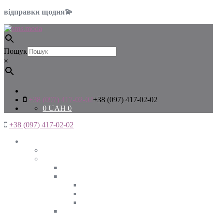
відправки щодня💫
Пошук
×
+38 (097) 417-02-02
+38 (097) 417-02-02
0
UAH
0
+38 (097) 417-02-02
Жінкам
Дивитись все
Верхній одяг
Дивитись все
Куртки
ВЕСНА
ЗИМА
ОСІНЬ
Піджаки та жакети