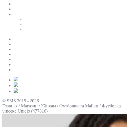
SALE
ПЕРСОНАЛЬНИЙ БАЙЄР
Таблиці розмірів
Uniqlo
COS
Victoria’s Secret
Про нас
Доставка та оплата
Умови повернення
Контакти
Політика конфіденційності
Умови використання
Блог
© SMS 2015 - 2026
Главная
/
Магазин
/
Жінкам
/
Футболки та Майки
/
Футболка
унісекс Uniqlo (477816)