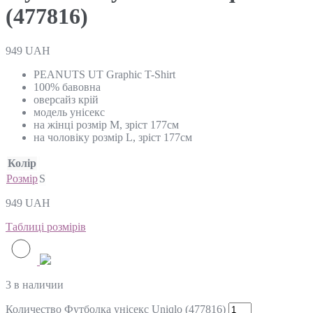
(477816)
949
UAH
PEANUTS UT Graphic T-Shirt
100% бавовна
оверсайз крій
модель унісекс
на жінці розмір М, зріст 177см
на чоловіку розмір L, зріст 177см
Колір
Розмір
S
949
UAH
Таблиці розмірів
3 в наличии
Количество Футболка унісекс Uniqlo (477816)