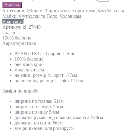
У кошик
Категории:
Жінкам
,
З принтами
,
З принтами
,
Футболки та
Майки
,
Футболки та Поло
,
Чоловікам
В корзину
Артикул:
id_27440
Склад
100% бавовна
Характеристики
PEANUTS UT Graphic T-Shirt
100% бавовна
оверсайз крій
модель унісекс
на жінці розмір М, зріст 177см
на чоловіку розмір L, зріст 177см
Замiри по виробу
ширина по плечах 51см
ширина по грудях 55см
ширина по низу 54см
довжина рукава від шва/від коміра 22/38см
довжина по спині 66см
заміри вказані для розміру: S