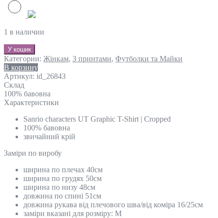
1 в наличии
У кошик
Категории:
Жінкам
,
З принтами
,
Футболки та Майки
В корзину
Артикул:
id_26843
Склад
100% бавовна
Характеристики
Sanrio characters UT Graphic T-Shirt | Cropped
100% бавовна
звичайний крій
Замiри по виробу
ширина по плечах 40см
ширина по грудях 50см
ширина по низу 48см
довжина по спині 51см
довжина рукава від плечового шва/від коміра 16/25cм
заміри вказані для розміру: M