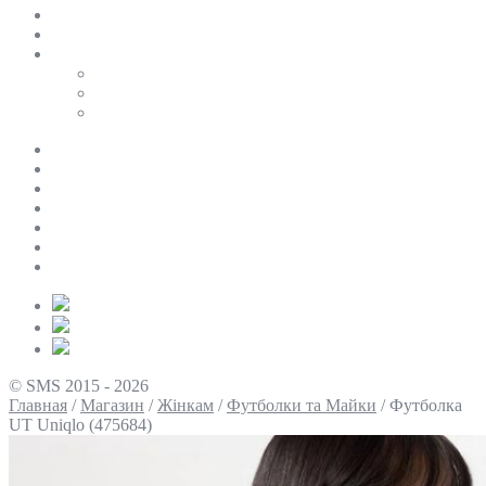
SALE
ПЕРСОНАЛЬНИЙ БАЙЄР
Таблиці розмірів
Uniqlo
COS
Victoria’s Secret
Про нас
Доставка та оплата
Умови повернення
Контакти
Політика конфіденційності
Умови використання
Блог
© SMS 2015 - 2026
Главная
/
Магазин
/
Жінкам
/
Футболки та Майки
/
Футболка
UT Uniqlo (475684)