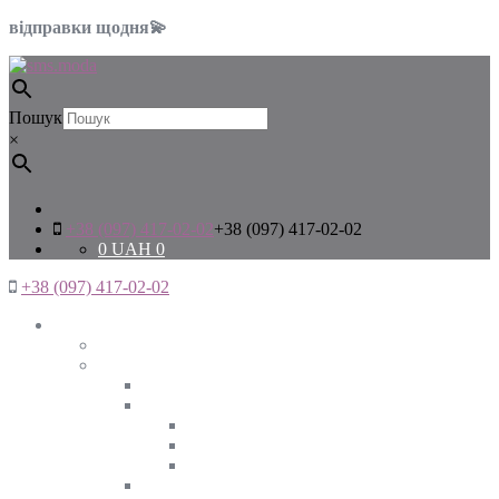
відправки щодня💫
Пошук
×
+38 (097) 417-02-02
+38 (097) 417-02-02
0
UAH
0
+38 (097) 417-02-02
Жінкам
Дивитись все
Верхній одяг
Дивитись все
Куртки
ВЕСНА
ЗИМА
ОСІНЬ
Піджаки та жакети