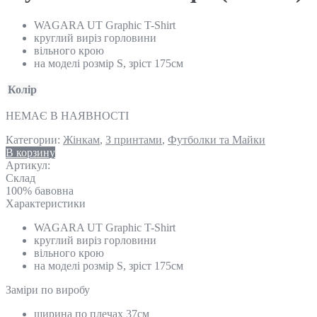
WAGARA UT Graphic T-Shirt
круглий виріз горловини
вільного крою
на моделі розмір S, зріст 175см
Колір
НЕМАЄ В НАЯВНОСТІ
Категории:
Жінкам
,
З принтами
,
Футболки та Майки
В корзину
Артикул:
Склад
100% бавовна
Характеристики
WAGARA UT Graphic T-Shirt
круглий виріз горловини
вільного крою
на моделі розмір S, зріст 175см
Замiри по виробу
ширина по плечах 37см