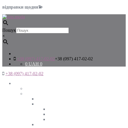
відправки щодня💫
Пошук
×
+38 (097) 417-02-02
+38 (097) 417-02-02
0
UAH
0
+38 (097) 417-02-02
Жінкам
Дивитись все
Верхній одяг
Дивитись все
Куртки
ВЕСНА
ЗИМА
ОСІНЬ
Піджаки та жакети