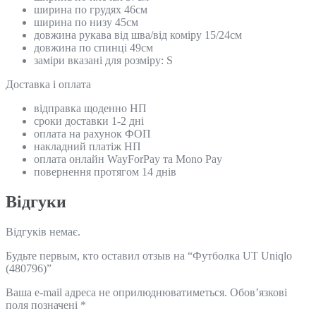
ширина по грудях 46см
ширина по низу 45см
довжина рукава від шва/від коміру 15/24см
довжина по спинці 49см
заміри вказані для розміру: S
Доставка і оплата
відправка щоденно НП
сроки доставки 1-2 дні
оплата на рахунок ФОП
накладний платіж НП
оплата онлайн WayForPay та Mono Pay
повернення протягом 14 днів
Відгуки
Відгуків немає.
Будьте первым, кто оставил отзыв на “Футболка UT Uniqlo
(480796)”
Ваша e-mail адреса не оприлюднюватиметься.
Обов’язкові
поля позначені
*