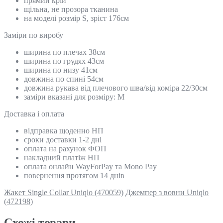
прямий крій
щільна, не прозора тканина
на моделі розмір S, зріст 176см
Замiри по виробу
ширина по плечах 38см
ширина по грудях 43см
ширина по низу 41см
довжина по спині 54см
довжина рукава від плечового шва/від коміра 22/30см
заміри вказані для розміру: М
Доставка і оплата
відправка щоденно НП
сроки доставки 1-2 дні
оплата на рахунок ФОП
накладний платіж НП
оплата онлайн WayForPay та Mono Pay
повернення протягом 14 днів
Жакет Single Collar Uniqlo (470059)
Джемпер з вовни Uniqlo
(472198)
Схожi товари