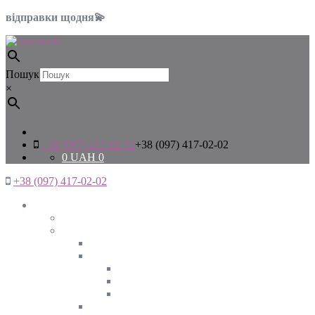
відправки щодня💫
Пошук
×
+38 (097) 417-02-02
+38 (097) 417-02-02
0
UAH
0
+38 (097) 417-02-02
Жінкам
Дивитись все
Верхній одяг
Дивитись все
Куртки
ВЕСНА
ЗИМА
ОСІНЬ
Піджаки та жакети