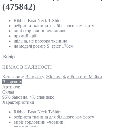
(475842)
Ribbed Boat Neck T-Shirt
ребриста тканина для більшого комфорту
виріз горловини «човник»
прямий крій
щільна, не прозора тканина
на моделі розмір S, зріст 176см
Колір
НЕМАЄ В НАЯВНОСТІ
Категории:
В смужку
,
Жінкам
,
Футболки та Майки
В корзину
Артикул:
Склад
96% бавовна, 4% спандекс
Характеристики
Ribbed Boat Neck T-Shirt
ребриста тканина для більшого комфорту
виріз горловини «човник»