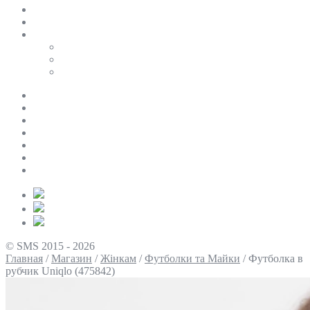
SALE
ПЕРСОНАЛЬНИЙ БАЙЄР
Таблиці розмірів
Uniqlo
COS
Victoria’s Secret
Про нас
Доставка та оплата
Умови повернення
Контакти
Політика конфіденційності
Умови використання
Блог
© SMS 2015 - 2026
Главная
/
Магазин
/
Жінкам
/
Футболки та Майки
/
Футболка в
рубчик Uniqlo (475842)