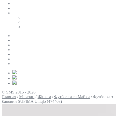
SALE
ПЕРСОНАЛЬНИЙ БАЙЄР
Таблиці розмірів
Uniqlo
COS
Victoria’s Secret
Про нас
Доставка та оплата
Умови повернення
Контакти
Політика конфіденційності
Умови використання
Блог
© SMS 2015 - 2026
Главная
/
Магазин
/
Жінкам
/
Футболки та Майки
/
Футболка з
бавовни SUPIMA Uniqlo (474408)