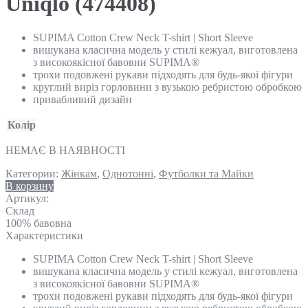
Uniqlo (474408)
SUPIMA Cotton Crew Neck T-shirt | Short Sleeve
вишукана класична модель у стилі кежуал, виготовлена
з високоякісної бавовни SUPIMA®
трохи подовжені рукави підходять для будь-якої фігури
круглий виріз горловини з вузькою ребристою обробкою
привабливий дизайн
Колір
НЕМАЄ В НАЯВНОСТІ
Категории:
Жінкам
,
Однотонні
,
Футболки та Майки
В корзину
Артикул:
Склад
100% бавовна
Характеристики
SUPIMA Cotton Crew Neck T-shirt | Short Sleeve
вишукана класична модель у стилі кежуал, виготовлена
з високоякісної бавовни SUPIMA®
трохи подовжені рукави підходять для будь-якої фігури