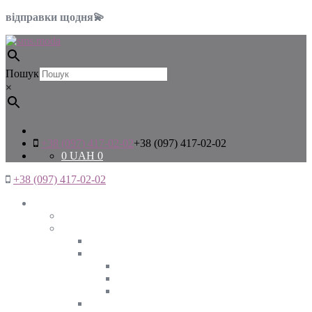
відправки щодня💫
Пошук
×
+38 (097) 417-02-02
+38 (097) 417-02-02
0
UAH
0
+38 (097) 417-02-02
Жінкам
Дивитись все
Верхній одяг
Дивитись все
Куртки
ВЕСНА
ЗИМА
ОСІНЬ
Піджаки та жакети