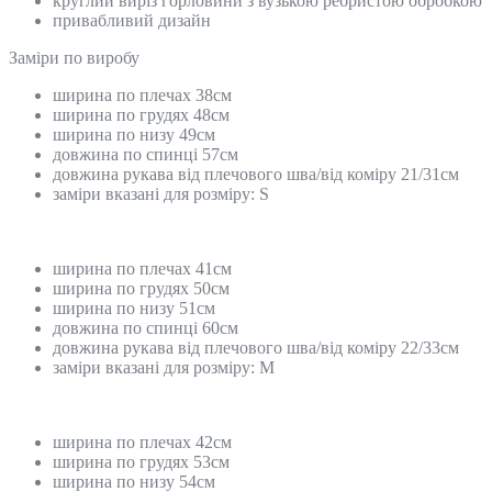
круглий виріз горловини з вузькою ребристою обробкою
привабливий дизайн
Замiри по виробу
ширина по плечах 38см
ширина по грудях 48см
ширина по низу 49см
довжина по спинці 57см
довжина рукава від плечового шва/від коміру 21/31см
заміри вказані для розміру: S
ширина по плечах 41см
ширина по грудях 50см
ширина по низу 51см
довжина по спинці 60см
довжина рукава від плечового шва/від коміру 22/33см
заміри вказані для розміру: М
ширина по плечах 42см
ширина по грудях 53см
ширина по низу 54см