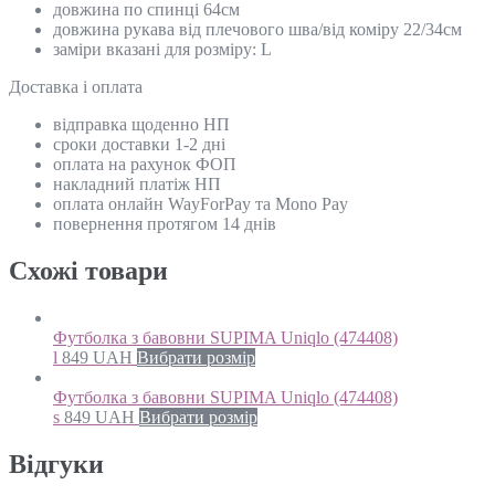
довжина по спинці 64см
довжина рукава від плечового шва/від коміру 22/34см
заміри вказані для розміру: L
Доставка і оплата
відправка щоденно НП
сроки доставки 1-2 дні
оплата на рахунок ФОП
накладний платіж НП
оплата онлайн WayForPay та Mono Pay
повернення протягом 14 днів
Схожi товари
Футболка з бавовни SUPIMA Uniqlo (474408)
l
849
UAH
Вибрати розмір
Футболка з бавовни SUPIMA Uniqlo (474408)
s
849
UAH
Вибрати розмір
Відгуки