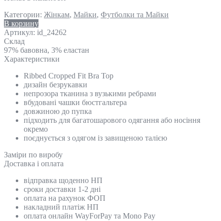
Категории:
Жінкам
,
Майки
,
Футболки та Майки
В корзину
Артикул:
id_24262
Склад
97% бавовна, 3% еластан
Характеристики
Ribbed Cropped Fit Bra Top
дизайн безрукавки
непрозора тканина з вузькими ребрами
вбудовані чашки бюстгальтера
довжиною до пупка
підходить для багатошарового одягання або носіння
окремо
поєднується з одягом із завищеною талією
Замiри по виробу
Доставка і оплата
відправка щоденно НП
сроки доставки 1-2 дні
оплата на рахунок ФОП
накладний платіж НП
оплата онлайн WayForPay та Mono Pay