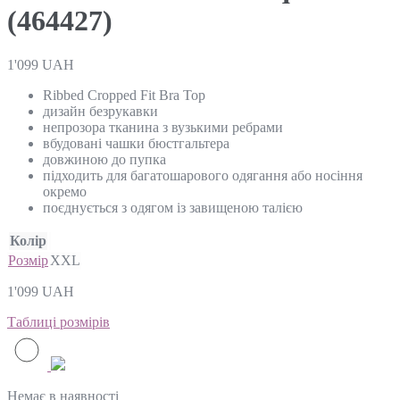
(464427)
1'099
UAH
Ribbed Cropped Fit Bra Top
дизайн безрукавки
непрозора тканина з вузькими ребрами
вбудовані чашки бюстгальтера
довжиною до пупка
підходить для багатошарового одягання або носіння
окремо
поєднується з одягом із завищеною талією
Колір
Розмір
XXL
1'099
UAH
Таблиці розмірів
Немає в наявності