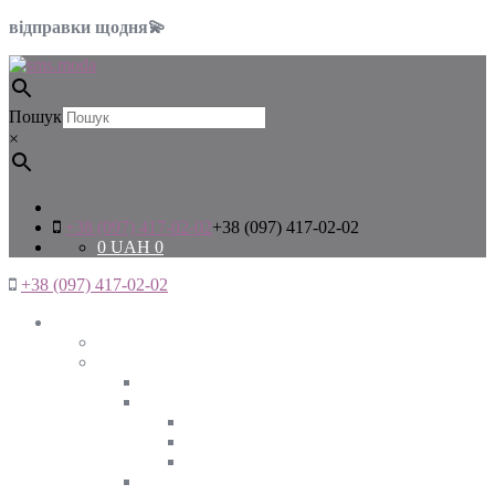
відправки щодня💫
Пошук
×
+38 (097) 417-02-02
+38 (097) 417-02-02
0
UAH
0
+38 (097) 417-02-02
Жінкам
Дивитись все
Верхній одяг
Дивитись все
Куртки
ВЕСНА
ЗИМА
ОСІНЬ
Піджаки та жакети