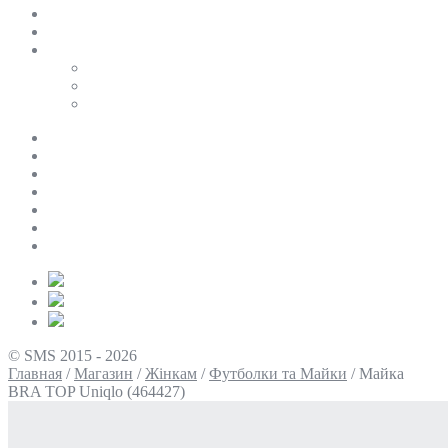
SALE
ПЕРСОНАЛЬНИЙ БАЙЄР
Таблиці розмірів
Uniqlo
COS
Victoria’s Secret
Про нас
Доставка та оплата
Умови повернення
Контакти
Політика конфіденційності
Умови використання
Блог
© SMS 2015 - 2026
Главная
/
Магазин
/
Жінкам
/
Футболки та Майки
/
Майка
BRA TOP Uniqlo (464427)