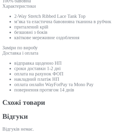
100% бавовна
Характеристики
2-Way Stretch Ribbed Lace Tank Top
м’яка та еластична бавовняна тканина в рубчик
приталений крій
безшовні з боків
квіткове мереживне оздоблення
Замiри по виробу
Доставка і оплата
відправка щоденно НП
сроки доставки 1-2 дні
оплата на рахунок ФОП
накладний платіж НП
оплата онлайн WayForPay та Mono Pay
повернення протягом 14 днів
Схожi товари
Відгуки
Відгуків немає.