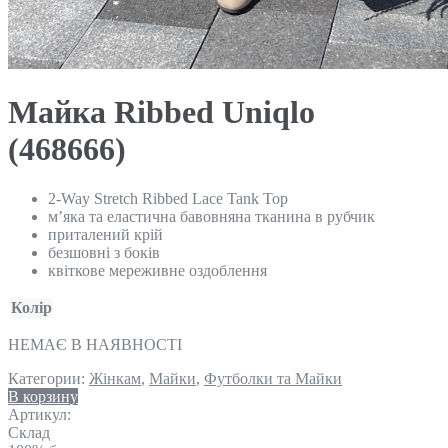
Майка Ribbed Uniqlo
(468666)
2-Way Stretch Ribbed Lace Tank Top
м’яка та еластична бавовняна тканина в рубчик
приталений крій
безшовні з боків
квіткове мереживне оздоблення
Колір
НЕМАЄ В НАЯВНОСТІ
Категории:
Жінкам
,
Майки
,
Футболки та Майки
В корзину
Артикул:
Склад