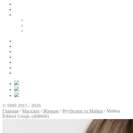
SALE
ПЕРСОНАЛЬНИЙ БАЙЄР
Таблиці розмірів
Uniqlo
COS
Victoria’s Secret
Про нас
Доставка та оплата
Умови повернення
Контакти
Політика конфіденційності
Умови використання
Блог
© SMS 2015 - 2026
Главная
/
Магазин
/
Жінкам
/
Футболки та Майки
/
Майка
Ribbed Uniqlo (468666)