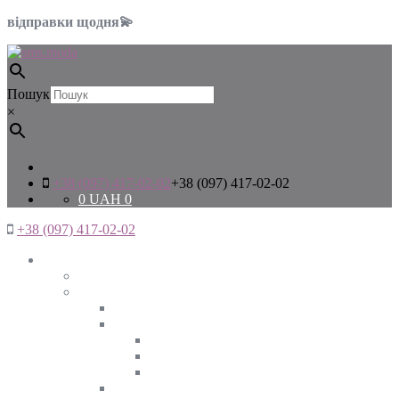
відправки щодня💫
Пошук
×
+38 (097) 417-02-02
+38 (097) 417-02-02
0
UAH
0
+38 (097) 417-02-02
Жінкам
Дивитись все
Верхній одяг
Дивитись все
Куртки
ВЕСНА
ЗИМА
ОСІНЬ
Піджаки та жакети