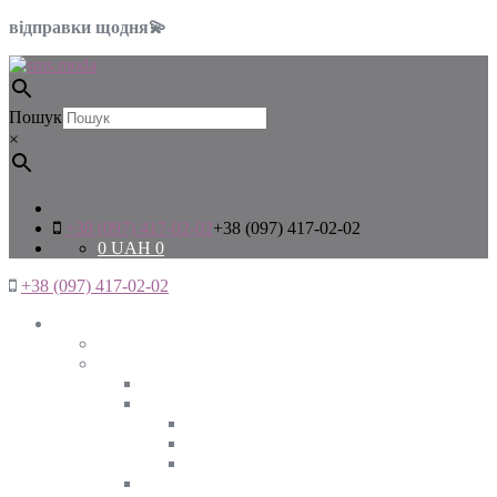
відправки щодня💫
Пошук
×
+38 (097) 417-02-02
+38 (097) 417-02-02
0
UAH
0
+38 (097) 417-02-02
Жінкам
Дивитись все
Верхній одяг
Дивитись все
Куртки
ВЕСНА
ЗИМА
ОСІНЬ
Піджаки та жакети