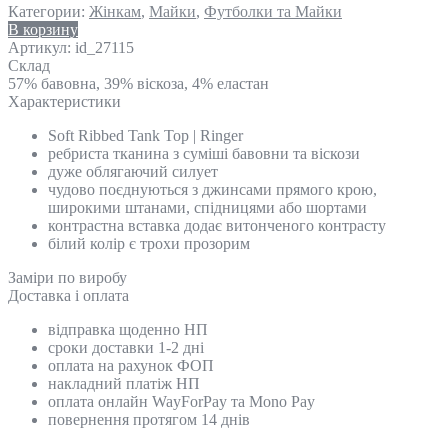
Категории:
Жінкам
,
Майки
,
Футболки та Майки
В корзину
Артикул:
id_27115
Склад
57% бавовна, 39% віскоза, 4% еластан
Характеристики
Soft Ribbed Tank Top | Ringer
ребриста тканина з суміші бавовни та віскози
дуже облягаючий силует
чудово поєднуються з джинсами прямого крою,
широкими штанами, спідницями або шортами
контрастна вставка додає витонченого контрасту
білий колір є трохи прозорим
Замiри по виробу
Доставка і оплата
відправка щоденно НП
сроки доставки 1-2 дні
оплата на рахунок ФОП
накладний платіж НП
оплата онлайн WayForPay та Mono Pay
повернення протягом 14 днів