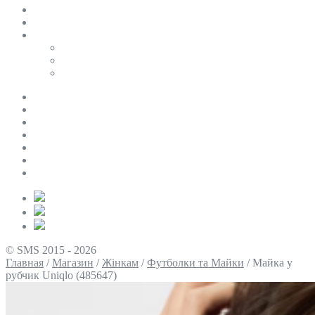
SALE
ПЕРСОНАЛЬНИЙ БАЙЄР
Таблиці розмірів
Uniqlo
COS
Victoria’s Secret
Про нас
Доставка та оплата
Умови повернення
Контакти
Політика конфіденційності
Умови використання
Блог
© SMS 2015 - 2026
Главная
/
Магазин
/
Жінкам
/
Футболки та Майки
/
Майка у
рубчик Uniqlo (485647)