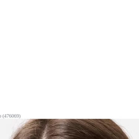
 (476069)