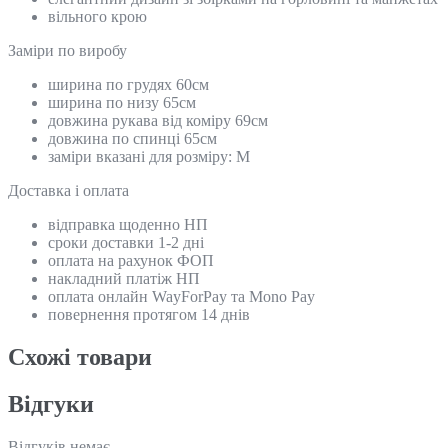
вільного крою
Замiри по виробу
ширина по грудях 60см
ширина по низу 65см
довжина рукава від коміру 69см
довжина по спинці 65см
заміри вказані для розміру: М
Доставка і оплата
відправка щоденно НП
сроки доставки 1-2 дні
оплата на рахунок ФОП
накладний платіж НП
оплата онлайн WayForPay та Mono Pay
повернення протягом 14 днів
Схожi товари
Відгуки
Відгуків немає.