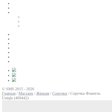
SALE
ПЕРСОНАЛЬНИЙ БАЙЄР
Таблиці розмірів
Uniqlo
COS
Victoria’s Secret
Про нас
Доставка та оплата
Умови повернення
Контакти
Політика конфіденційності
Умови використання
Блог
© SMS 2015 - 2026
Главная
/
Магазин
/
Жінкам
/
Сорочки
/
Сорочка Фланель
Uniqlo (469442)