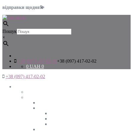
відправки щодня💫
Пошук
×
+38 (097) 417-02-02
+38 (097) 417-02-02
0
UAH
0
+38 (097) 417-02-02
Жінкам
Дивитись все
Верхній одяг
Дивитись все
Куртки
ВЕСНА
ЗИМА
ОСІНЬ
Піджаки та жакети