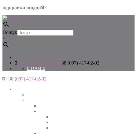
відправки щодня💫
Пошук
×
+38 (097) 417-02-02
+38 (097) 417-02-02
0
UAH
0
+38 (097) 417-02-02
Жінкам
Дивитись все
Верхній одяг
Дивитись все
Куртки
ВЕСНА
ЗИМА
ОСІНЬ
Піджаки та жакети