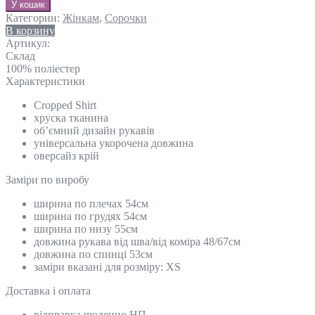
У кошик
Категории:
Жінкам
,
Сорочки
В корзину
Артикул:
Склад
100% поліестер
Характеристики
Cropped Shirt
хруска тканина
об’ємний дизайн рукавів
універсальна укорочена довжина
оверсайз крій
Замiри по виробу
ширина по плечах 54см
ширина по грудях 54см
ширина по низу 55см
довжина рукава від шва/від коміра 48/67см
довжина по спинці 53см
заміри вказані для розміру: XS
Доставка і оплата
відправка щоденно НП