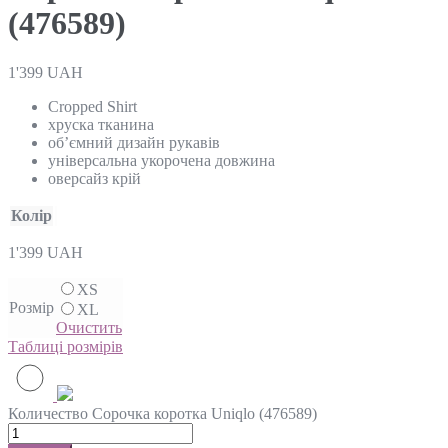
(476589)
1'399
UAH
Cropped Shirt
хруска тканина
об’ємний дизайн рукавів
універсальна укорочена довжина
оверсайз крій
Колір
1'399
UAH
XS
Розмір
XL
Очистить
Таблиці розмірів
Количество Сорочка коротка Uniqlo (476589)