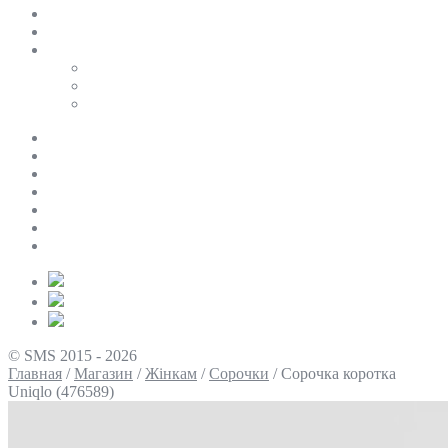
SALE
ПЕРСОНАЛЬНИЙ БАЙЄР
Таблиці розмірів
Uniqlo
COS
Victoria’s Secret
Про нас
Доставка та оплата
Умови повернення
Контакти
Політика конфіденційності
Умови використання
Блог
© SMS 2015 - 2026
Главная
/
Магазин
/
Жінкам
/
Сорочки
/
Сорочка коротка
Uniqlo (476589)